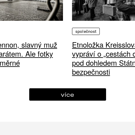
společnost
ennon, slavný muž
Etnoložka Kreisslov
arátem. Ale fotky
vypráví o „cestách
ůměrné
pod dohledem Státn
bezpečnosti
více