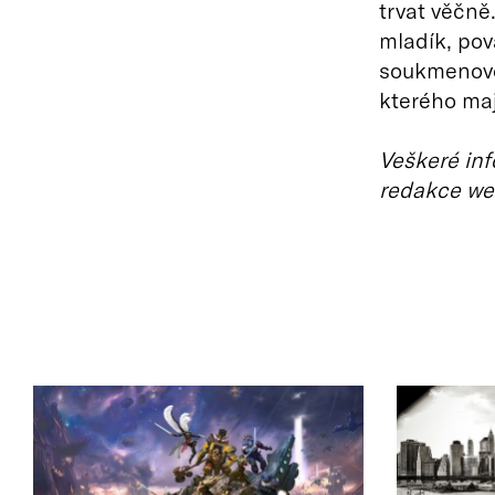
trvat věčně
mladík, pov
soukmenovce
kterého ma
Veškeré inf
redakce we