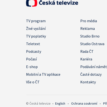
TV program
Pro média
Živé vysílání
Reklama
TV poplatky
Studio Brno
Teletext
Studio Ostrava
Podcasty
Rada ČT
Počasí
Kariéra
E-shop
Podávání námě
Mobilní a TV aplikace
Časté dotazy
Vše o ČT
Kontakty
© Česká televize
•
English
•
Ochrana soukromí
•
Př