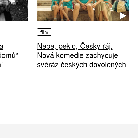
film
á
Nebe, peklo, Český ráj.
 domů“
Nová komedie zachycuje
í
svéráz českých dovolených