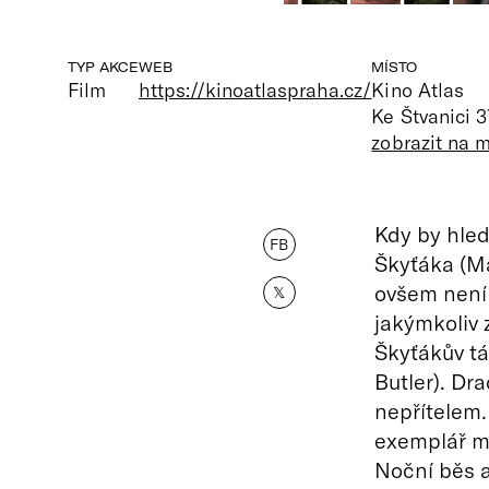
TYP AKCE
WEB
MÍSTO
Film
https://kinoatlaspraha.cz/
Kino Atlas
Ke Štvanici 3
zobrazit na 
Kdy by hled
FB
Škyťáka (M
ovšem není 
𝕏
jakýmkoliv 
Škyťákův tá
Butler). Dra
nepřítelem.
exemplář mý
Noční běs a