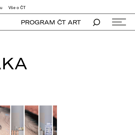
du
Vše o ČT
PROGRAM ČT ART
AKA