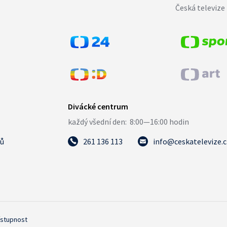
Česká televize 
tů
261 136 113
info@ceskatelevize.
ístupnost