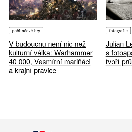
počítačové hry
fotografie
V budoucnu není nic než
Julian L
kulturní válka: Warhammer
s fotoap
40 000, Vesmírní mariňáci
tvoří pr
a krajní pravice