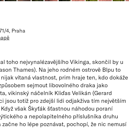
71/4, Praha
mapě
al toho nejvynalézavějšího Vikinga, skončil by u
ason Thames). Na jeho rodném ostrově Blpu to
nijak vítaná vlastnost, prim hraje ten, kdo dokáže
způsobem sejmout libovolného draka jako
ta, vikinský náčelník Kliďas Velikán (Gerard
ci jsou totiž pro zdejší lidi odjakživa tím největším
 Když však Škyťák šťastnou náhodou poraní
tického a nepolapitelného příslušníka druhu
 začne ho lépe poznávat, pochopí, že nic nemusí