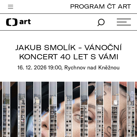
PROGRAM ČT ART
Česká televize
Zpravodajství
Sport
JAKUB SMOLÍK - VÁNOČNÍ
iVysílání
KONCERT 40 LET S VÁMI
TV program
16. 12. 2026 19:00, Rychnov nad Kněžnou
Pro děti
edu
Vše o ČT