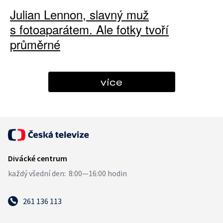
Julian Lennon, slavný muž
s fotoaparátem. Ale fotky tvoří
průměrné
více
261 136 113