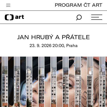
PROGRAM ČT ART
Česká televize
Zpravodajství
Sport
JAN HRUBÝ A PŘÁTELE
iVysílání
23. 9. 2026 20:00, Praha
TV program
Pro děti
edu
Vše o ČT