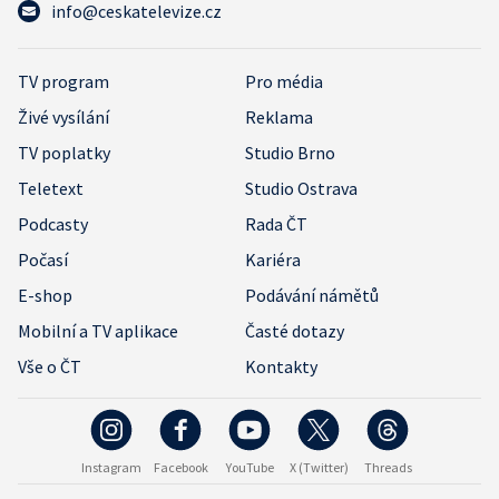
info@ceskatelevize.cz
TV program
Pro média
Živé vysílání
Reklama
TV poplatky
Studio Brno
Teletext
Studio Ostrava
Podcasty
Rada ČT
Počasí
Kariéra
E-shop
Podávání námětů
Mobilní a TV aplikace
Časté dotazy
Vše o ČT
Kontakty
Instagram
Facebook
YouTube
X (Twitter)
Threads