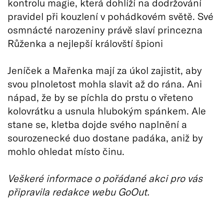
kontrolu magie, která dohlíží na dodržování
pravidel při kouzlení v pohádkovém světě. Své
osmnácté narozeniny právě slaví princezna
Růženka a nejlepší královští špioni
Jeníček a Mařenka mají za úkol zajistit, aby
svou plnoletost mohla slavit až do rána. Ani
nápad, že by se píchla do prstu o vřeteno
kolovrátku a usnula hlubokým spánkem. Ale
stane se, kletba dojde svého naplnění a
sourozenecké duo dostane padáka, aniž by
mohlo ohledat místo činu.
Veškeré informace o pořádané akci pro vás
připravila redakce webu GoOut.