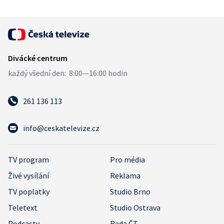
261 136 113
info@ceskatelevize.cz
TV program
Pro média
Živé vysílání
Reklama
TV poplatky
Studio Brno
Teletext
Studio Ostrava
Podcasty
Rada ČT