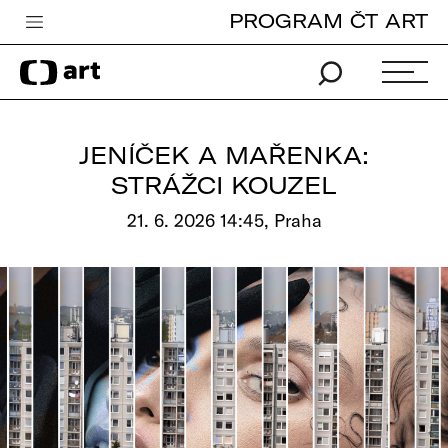
PROGRAM ČT ART
Česká televize
Zpravodajství
Sport
JENÍČEK A MAŘENKA:
iVysílání
STRÁŽCI KOUZEL
TV program
21. 6. 2026 14:45, Praha
Pro děti
edu
Vše o ČT