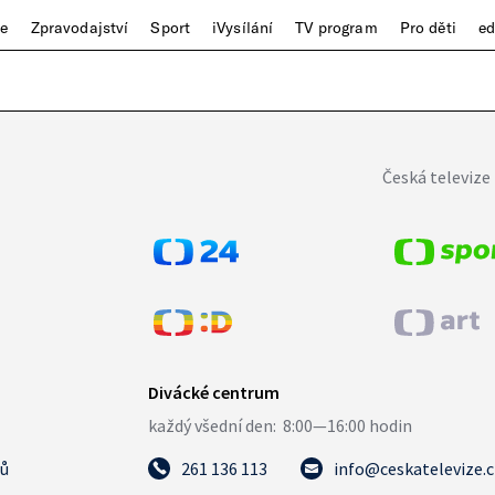
ze
Zpravodajství
Sport
iVysílání
TV program
Pro děti
e
Česká televize 
tů
261 136 113
info@ceskatelevize.