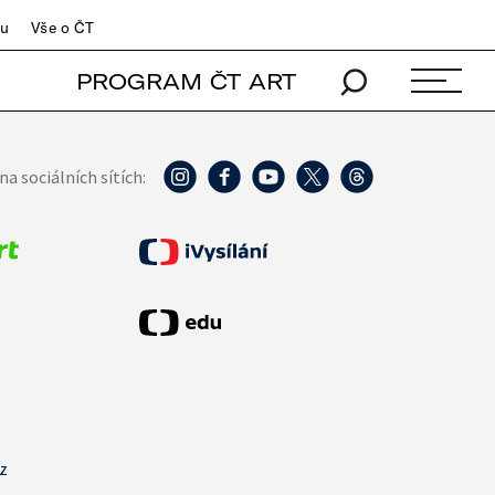
du
Vše o ČT
PROGRAM ČT ART
na sociálních sítích:
cz