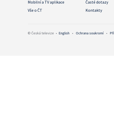
Mobilní a TV aplikace
Časté dotazy
Vše o ČT
Kontakty
© Česká televize
•
English
•
Ochrana soukromí
•
Př