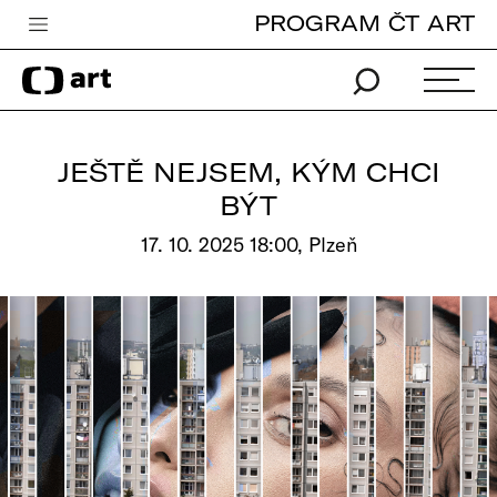
PROGRAM ČT ART
Česká televize
Zpravodajství
Sport
JEŠTĚ NEJSEM, KÝM CHCI
iVysílání
BÝT
TV program
17. 10. 2025 18:00, Plzeň
Pro děti
edu
Vše o ČT