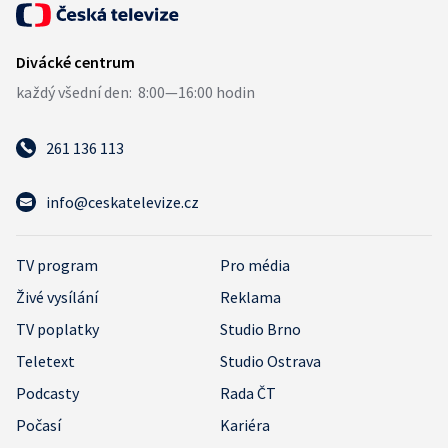
261 136 113
info@ceskatelevize.cz
TV program
Pro média
Živé vysílání
Reklama
TV poplatky
Studio Brno
Teletext
Studio Ostrava
Podcasty
Rada ČT
Počasí
Kariéra