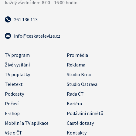
261 136 113
info@ceskatelevize.cz
TV program
Pro média
Živé vysílání
Reklama
TV poplatky
Studio Brno
Teletext
Studio Ostrava
Podcasty
Rada ČT
Počasí
Kariéra
E-shop
Podávání námětů
Mobilní a TV aplikace
Časté dotazy
Vše o ČT
Kontakty