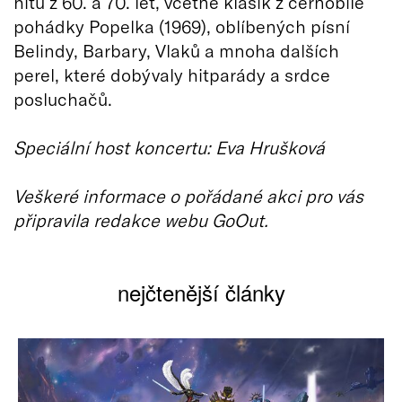
hitů z 60. a 70. let, včetně klasik z černobílé
pohádky Popelka (1969), oblíbených písní
Belindy, Barbary, Vlaků a mnoha dalších
perel, které dobývaly hitparády a srdce
posluchačů.
Speciální host koncertu: Eva Hrušková
Veškeré informace o pořádané akci pro vás
připravila redakce webu GoOut.
nejčtenější články