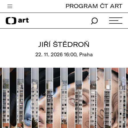
PROGRAM ČT ART
Česká televize
Zpravodajství
Sport
JIŘÍ ŠTĚDROŇ
iVysílání
22. 11. 2026 16:00, Praha
TV program
Pro děti
edu
Vše o ČT