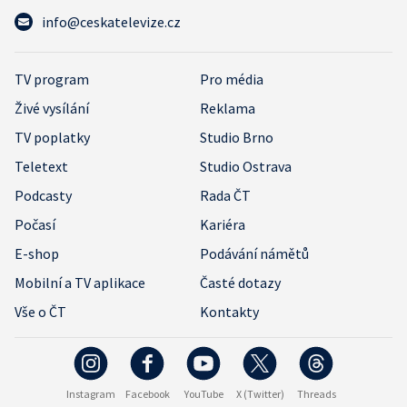
info@ceskatelevize.cz
TV program
Pro média
Živé vysílání
Reklama
TV poplatky
Studio Brno
Teletext
Studio Ostrava
Podcasty
Rada ČT
Počasí
Kariéra
E-shop
Podávání námětů
Mobilní a TV aplikace
Časté dotazy
Vše o ČT
Kontakty
Instagram
Facebook
YouTube
X (Twitter)
Threads