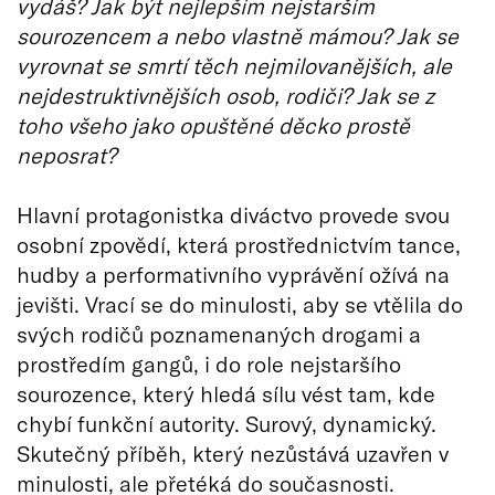
vydáš? Jak být nejlepším nejstarším
sourozencem a nebo vlastně mámou? Jak se
vyrovnat se smrtí těch nejmilovanějších, ale
nejdestruktivnějších osob, rodiči? Jak se z
toho všeho jako opuštěné děcko prostě
neposrat?
Hlavní protagonistka diváctvo provede svou
osobní zpovědí, která prostřednictvím tance,
hudby a performativního vyprávění ožívá na
jevišti. Vrací se do minulosti, aby se vtělila do
svých rodičů poznamenaných drogami a
prostředím gangů, i do role nejstaršího
sourozence, který hledá sílu vést tam, kde
chybí funkční autority. Surový, dynamický.
Skutečný příběh, který nezůstává uzavřen v
minulosti, ale přetéká do současnosti.