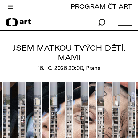
PROGRAM ČT ART
Česká televize
Zpravodajství
Sport
JSEM MATKOU TVÝCH DĚTÍ,
iVysílání
MAMI
TV program
16. 10. 2026 20:00, Praha
Pro děti
edu
Vše o ČT