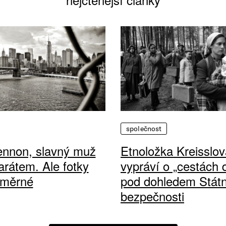
společnost
ennon, slavný muž
Etnoložka Kreisslov
arátem. Ale fotky
vypráví o „cestách
ůměrné
pod dohledem Státn
bezpečnosti