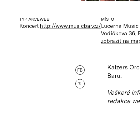
TYP AKCE
WEB
MÍSTO
Koncert
http://www.musicbar.cz/
Lucerna Music
Vodičkova 36, 
zobrazit na ma
Kaizers Orc
FB
Baru.
𝕏
Veškeré inf
redakce we