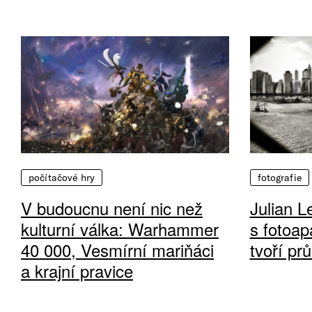
počítačové hry
fotografie
V budoucnu není nic než
Julian L
kulturní válka: Warhammer
s fotoap
40 000, Vesmírní mariňáci
tvoří pr
a krajní pravice