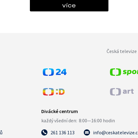
více
Česká televize 
tů
261 136 113
info@ceskatelevize.