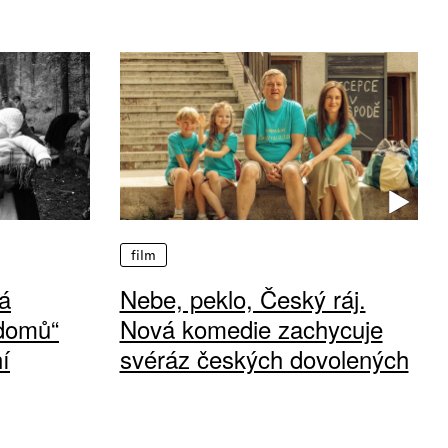
film
á
Nebe, peklo, Český ráj.
 domů“
Nová komedie zachycuje
í
svéráz českých dovolených