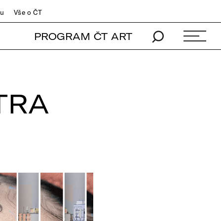
du
Vše o ČT
PROGRAM ČT ART
TRA