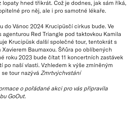
 lopaty hned třikrát. Což je dodnes, jak sám říká,
pitelné pro něj, ale i pro samotné lékaře.
u do Vánoc 2024 Krucipüsčí cirkus bude. Ve
s agenturou Red Triangle pod taktovkou Kamila
vuje Krucipüsk další společné tour, tentokrát s
Xavierem Baumaxou. Šňůra po oblíbených
né roku 2023 bude čítat 11 koncertních zastávek
tí po naší vlasti. Vzhledem k výše zmíněným
 se tour nazývá
Zmrtvýchvstání
ormace o pořádané akci pro vás připravila
bu GoOut.