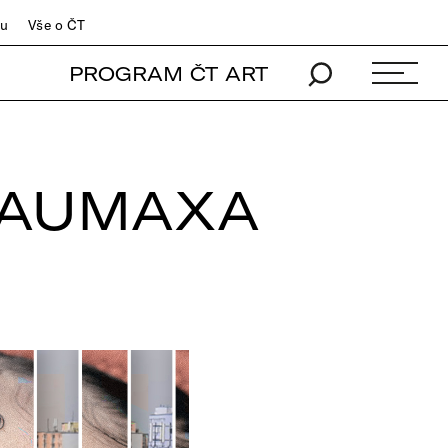
du
Vše o ČT
PROGRAM ČT ART
BAUMAXA