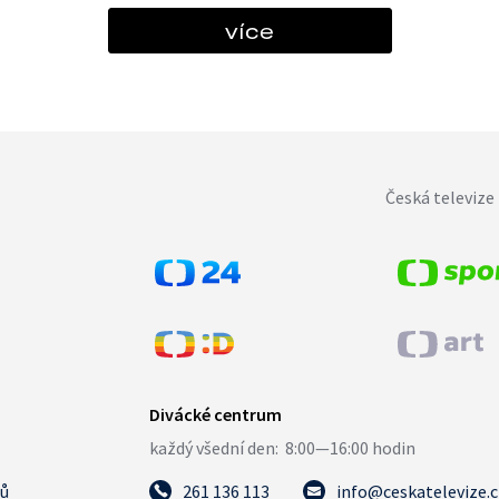
více
Česká televize 
tů
261 136 113
info@ceskatelevize.