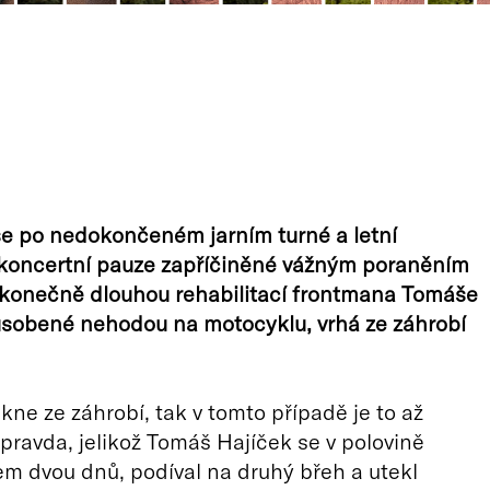
e po nedokončeném jarním turné a letní
 koncertní pauze zapříčiněné vážným poraněním
ekonečně dlouhou rehabilitací frontmana Tomáše
ůsobené nehodou na motocyklu, vrhá ze záhrobí
kne ze záhrobí, tak v tomto případě je to až
 pravda, jelikož Tomáš Hajíček se v polovině
 dvou dnů, podíval na druhý břeh a utekl