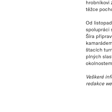
hrobníkovi z
těžce pocho
Od listopad
spolupráci 
Šíra připra
kamarádem 
štacích tur
plných slas
okolnostem
Veškeré inf
redakce we