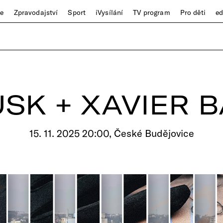
ze
Zpravodajství
Sport
iVysílání
TV program
Pro děti
e
ÜSK + XAVIER 
15. 11. 2025 20:00, České Budějovice