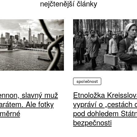
nejčtenější články
společnost
ennon, slavný muž
Etnoložka Kreisslov
arátem. Ale fotky
vypráví o „cestách
ůměrné
pod dohledem Státn
bezpečnosti