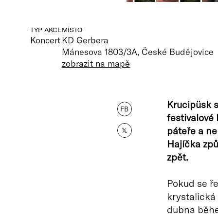
TYP AKCE
MÍSTO
Koncert
KD Gerbera
Mánesova 1803/3A, České Budějovice
zobrazit na mapě
Krucipüsk s
FB
festivalové
páteře a n
𝕏
Hajíčka zp
zpět.
Pokud se ře
krystalická
dubna během