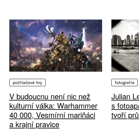
počítačové hry
fotografie
V budoucnu není nic než
Julian L
kulturní válka: Warhammer
s fotoap
40 000, Vesmírní mariňáci
tvoří pr
a krajní pravice