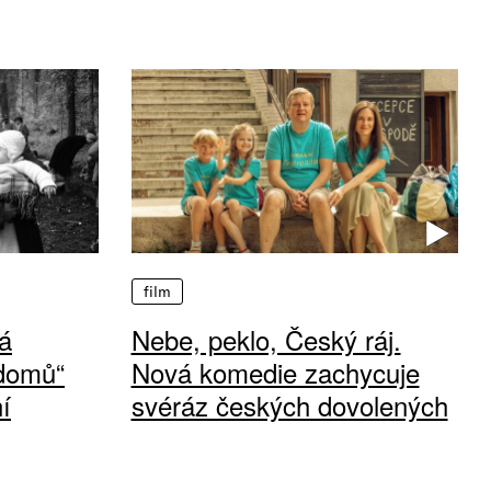
film
á
Nebe, peklo, Český ráj.
 domů“
Nová komedie zachycuje
í
svéráz českých dovolených