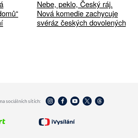
á
Nebe, peklo, Český ráj.
 domů“
Nová komedie zachycuje
í
svéráz českých dovolených
na sociálních sítích: