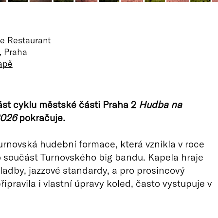
e Restaurant
, Praha
apě
st cyklu městské části Praha 2
Hudba na
2026
pokračuje.
rnovská hudební formace, která vznikla v roce
ko součást Turnovského big bandu. Kapela hraje
ladby, jazzové standardy, a pro prosincový
řipravila i vlastní úpravy koled, často vystupuje v