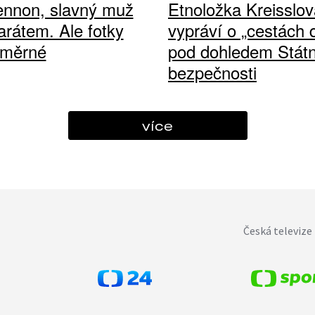
ennon, slavný muž
Etnoložka Kreisslov
arátem. Ale fotky
vypráví o „cestách
ůměrné
pod dohledem Státn
bezpečnosti
více
Česká televize 