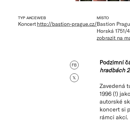
TYP AKCE
WEB
MÍSTO
Koncert
http://bastion-prague.cz/
Bastion Pragu
Horská 1751/4
zobrazit na m
Podzimní čá
FB
hradbách 
𝕏
Zavedená tu
1996 (!) ja
autorské sk
koncert si p
rámci akcí.