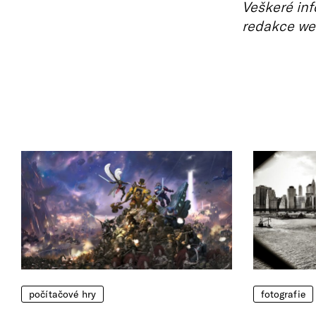
Veškeré inf
redakce we
počítačové hry
fotografie