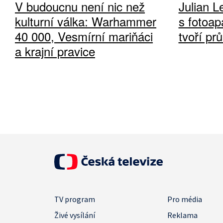
V budoucnu není nic než
Julian L
kulturní válka: Warhammer
s fotoap
40 000, Vesmírní mariňáci
tvoří pr
a krajní pravice
TV program
Pro média
Živé vysílání
Reklama