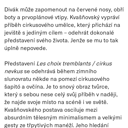
Divák může zapomenout na červené nosy, obří
boty a prvoplánové vtipy. Kvašňovský vypráví
příběh cirkusového umělce, který přichází na
jeviště s jediným cílem –⁠⁠⁠⁠⁠⁠ odehrát dokonalé
představení svého života. Jenže se mu to tak
úplně nepovede.
Představení
Les choix tremblants / cirkus
nevkus
se odehrává během zimního
slunovratu někde na pomezí cirkusového
šapitó a ovčína. Je to snový obraz tvůrce,
který s sebou nese celý svůj příběh v naději,
že najde svoje místo na scéně i ve světě.
Kvašňovského postava osciluje mezi
absurdním tělesným minimalismem a velkými
gesty ze třpytivých manéží. Jeho hledání