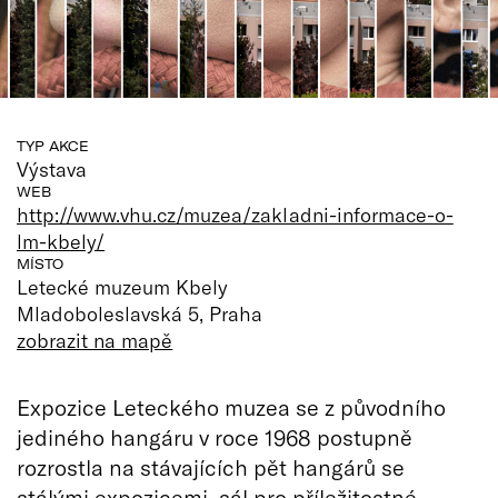
TYP AKCE
Výstava
WEB
http://www.vhu.cz/muzea/zakladni-informace-o-
lm-kbely/
MÍSTO
Letecké muzeum Kbely
Mladoboleslavská 5, Praha
zobrazit na mapě
Expozice Leteckého muzea se z původního
jediného hangáru v roce 1968 postupně
rozrostla na stávajících pět hangárů se
stálými expozicemi, sál pro příležitostné