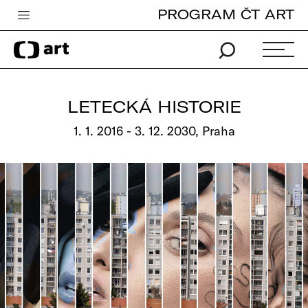
PROGRAM ČT ART
Česká televize
Zpravodajství
Sport
LETECKÁ HISTORIE
iVysílání
1. 1. 2016 - 3. 12. 2030, Praha
TV program
Pro děti
edu
Vše o ČT