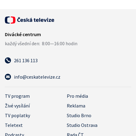
261 136 113
info@ceskatelevize.cz
TV program
Pro média
Živé vysílání
Reklama
TV poplatky
Studio Brno
Teletext
Studio Ostrava
Podcasty
Rada ČT