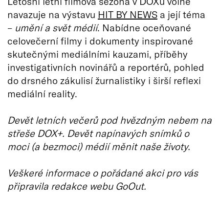
Letošní letní filmová sezona v DOXu volně
navazuje na výstavu
HIT BY NEWS
a její téma
–
umění a svět médií
. Nabídne oceňované
celovečerní filmy i dokumenty inspirované
skutečnými mediálními kauzami, příběhy
investigativních novinářů a reportérů, pohled
do drsného zákulisí žurnalistiky i širší reflexi
mediální reality.
Devět letních večerů pod hvězdným nebem na
střeše DOX+. Devět napínavých snímků o
moci (a bezmoci) médií měnit naše životy.
Veškeré informace o pořádané akci pro vás
připravila redakce webu GoOut.