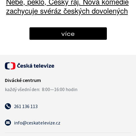
Nebe, peklo, Český ráj. Nová komedie
zachycuje svéráz českých dovolených
více
261 136 113
info@ceskatelevize.cz