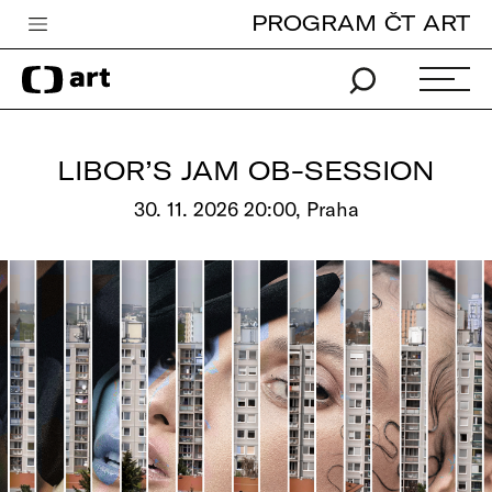
PROGRAM ČT ART
Česká televize
Zpravodajství
Sport
LIBOR’S JAM OB-SESSION
iVysílání
30. 11. 2026 20:00, Praha
TV program
Pro děti
edu
Vše o ČT