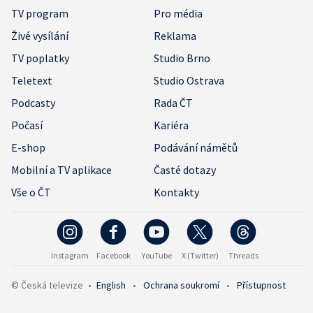
TV program
Pro média
Živé vysílání
Reklama
TV poplatky
Studio Brno
Teletext
Studio Ostrava
Podcasty
Rada ČT
Počasí
Kariéra
E-shop
Podávání námětů
Mobilní a TV aplikace
Časté dotazy
Vše o ČT
Kontakty
Instagram
Facebook
YouTube
X (Twitter)
Threads
© Česká televize
•
English
•
Ochrana soukromí
•
Přístupnost