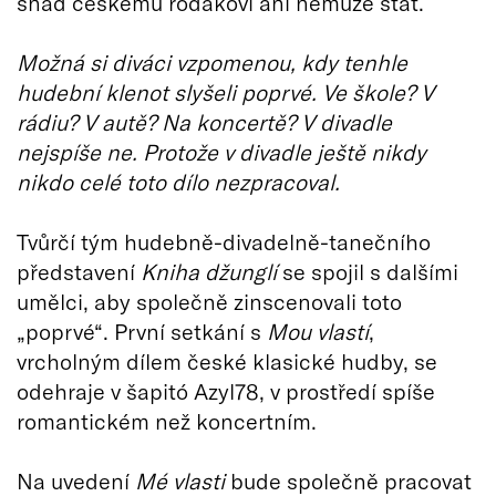
snad českému rodákovi ani nemůže stát.
Možná si diváci vzpomenou, kdy tenhle
hudební klenot slyšeli poprvé. Ve škole? V
rádiu? V autě? Na koncertě? V divadle
nejspíše ne. Protože v divadle ještě nikdy
nikdo celé toto dílo nezpracoval.
Tvůrčí tým hudebně-divadelně-tanečního
představení
Kniha džunglí
se spojil s dalšími
umělci, aby společně zinscenovali toto
„poprvé“. První setkání s
Mou vlastí
,
vrcholným dílem české klasické hudby, se
odehraje v šapitó Azyl78, v prostředí spíše
romantickém než koncertním.
Na uvedení
Mé vlasti
bude společně pracovat