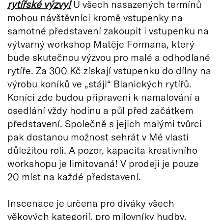
rytířské výzvy!
U všech nasazených termínů
mohou návštěvníci kromě vstupenky na
samotné představení zakoupit i vstupenku na
výtvarný workshop Matěje Formana, který
bude skutečnou výzvou pro malé a odhodlané
rytíře. Za 300 Kč získají vstupenku do dílny na
výrobu koníků ve „stáji“ Blanických rytířů.
Koníci zde budou připraveni k namalování a
osedlání vždy hodinu a půl před začátkem
představení. Společně s jejich malými tvůrci
pak dostanou možnost sehrát v Mé vlasti
důležitou roli. A pozor, kapacita kreativního
workshopu je limitovaná! V prodeji je pouze
20 míst na každé představení.
Inscenace je určena pro diváky všech
věkových kategorií, pro milovníky hudby,