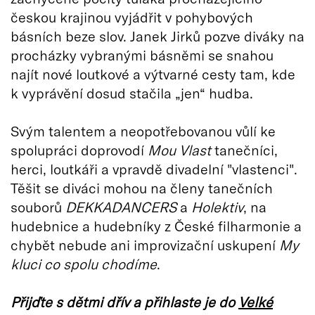
českou krajinou vyjádřit v pohybových
básních beze slov. Janek Jirků pozve diváky na
procházky vybranými básněmi se snahou
najít nové loutkové a výtvarné cesty tam, kde
k vyprávění dosud stačila „jen“ hudba.
Svým talentem a neopotřebovanou vůlí ke
spolupráci doprovodí
Mou Vlast
tanečníci,
herci, loutkáři a vpravdě divadelní "vlastenci".
Těšit se diváci mohou na členy tanečních
souborů
DEKKADANCERS
a
Holektiv
, na
hudebnice a hudebníky z České filharmonie a
chybět nebude ani improvizační uskupení
My
kluci co spolu chodíme
.
Přijďte s dětmi dřív a přihlaste je do
Velké