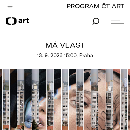
PROGRAM ČT ART
Česká televize
Zpravodajství
Sport
MÁ VLAST
iVysílání
13. 9. 2026 15:00, Praha
TV program
Pro děti
edu
Vše o ČT