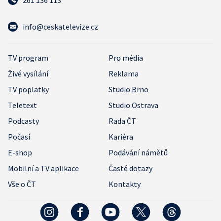
261 136 113
info@ceskatelevize.cz
TV program
Pro média
Živé vysílání
Reklama
TV poplatky
Studio Brno
Teletext
Studio Ostrava
Podcasty
Rada ČT
Počasí
Kariéra
E-shop
Podávání námětů
Mobilní a TV aplikace
Časté dotazy
Vše o ČT
Kontakty