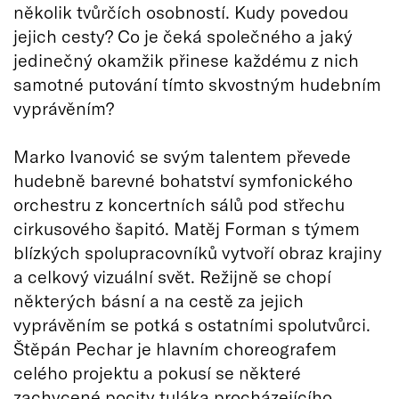
několik tvůrčích osobností. Kudy povedou
jejich cesty? Co je čeká společného a jaký
jedinečný okamžik přinese každému z nich
samotné putování tímto skvostným hudebním
vyprávěním?
Marko Ivanović se svým talentem převede
hudebně barevné bohatství symfonického
orchestru z koncertních sálů pod střechu
cirkusového šapitó. Matěj Forman s týmem
blízkých spolupracovníků vytvoří obraz krajiny
a celkový vizuální svět. Režijně se chopí
některých básní a na cestě za jejich
vyprávěním se potká s ostatními spolutvůrci.
Štěpán Pechar je hlavním choreografem
celého projektu a pokusí se některé
zachycené pocity tuláka procházejícího