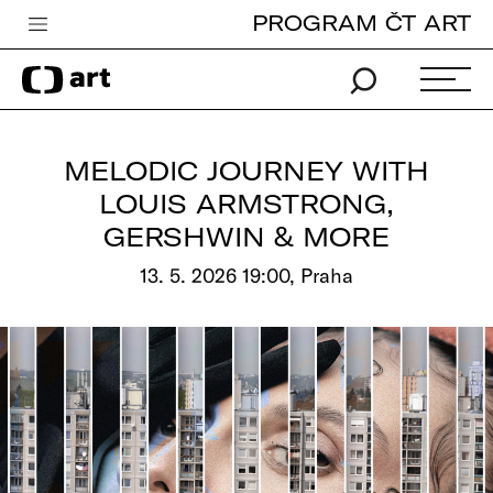
PROGRAM ČT ART
Česká televize
Zpravodajství
Sport
MELODIC JOURNEY WITH
iVysílání
LOUIS ARMSTRONG,
GERSHWIN & MORE
TV program
13. 5. 2026 19:00, Praha
Pro děti
edu
Vše o ČT