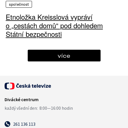
společnost
Etnoložka Kreisslová vypráví
o „cestách domů“ pod dohledem
Státní bezpečnosti
více
261 136 113