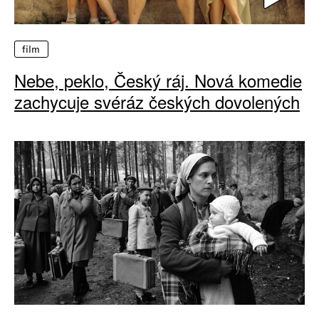
film
Nebe, peklo, Český ráj. Nová komedie
zachycuje svéráz českých dovolených