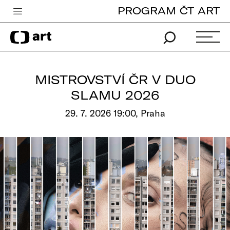
PROGRAM ČT ART
Česká televize
Zpravodajství
Sport
MISTROVSTVÍ ČR V DUO
iVysílání
SLAMU 2026
TV program
29. 7. 2026 19:00, Praha
Pro děti
edu
Vše o ČT