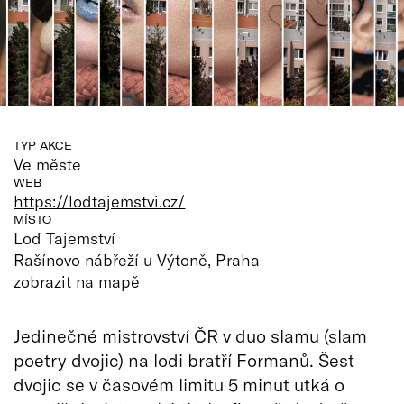
TYP AKCE
Ve měste
WEB
https://lodtajemstvi.cz/
MÍSTO
Loď Tajemství
Rašínovo nábřeží u Výtoně, Praha
zobrazit na mapě
Jedinečné mistrovství ČR v duo slamu (slam
poetry dvojic) na lodi bratří Formanů. Šest
dvojic se v časovém limitu 5 minut utká o