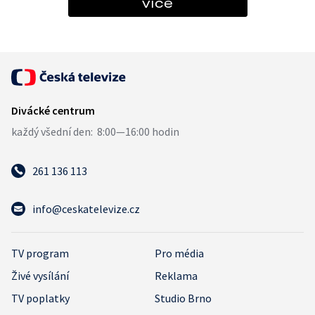
více
261 136 113
info@ceskatelevize.cz
TV program
Pro média
Živé vysílání
Reklama
TV poplatky
Studio Brno