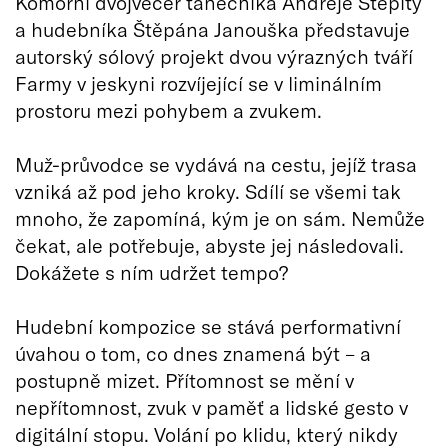
Komorní dvojvečer tanečníka Andreje Štepity
a hudebníka Štěpána Janouška představuje
autorský sólový projekt dvou výrazných tváří
Farmy v jeskyni rozvíjející se v liminálním
prostoru mezi pohybem a zvukem.
Muž-průvodce se vydává na cestu, jejíž trasa
vzniká až pod jeho kroky. Sdílí se všemi tak
mnoho, že zapomíná, kým je on sám. Nemůže
čekat, ale potřebuje, abyste jej následovali.
Dokážete s ním udržet tempo?
Hudební kompozice se stává performativní
úvahou o tom, co dnes znamená být – a
postupně mizet. Přítomnost se mění v
nepřítomnost, zvuk v paměť a lidské gesto v
digitální stopu. Volání po klidu, který nikdy