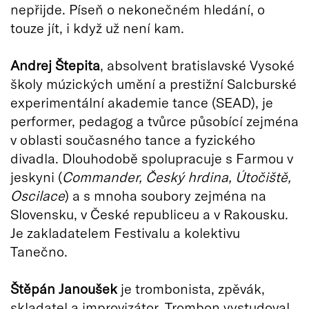
nepřijde. Píseň o nekonečném hledání, o
touze jít, i když už není kam.
Andrej Štepita
, absolvent bratislavské Vysoké
školy múzických umění a prestižní Salcburské
experimentální akademie tance (SEAD), je
performer, pedagog a tvůrce působící zejména
v oblasti současného tance a fyzického
divadla. Dlouhodobě spolupracuje s Farmou v
jeskyni (
Commander, Český hrdina, Útočiště,
Oscilace
) a s mnoha soubory zejména na
Slovensku, v České republiceu a v Rakousku.
Je zakladatelem Festivalu a kolektivu
Tanečno.
Štěpán Janoušek
je trombonista, zpěvák,
skladatel a improvizátor. Trombon vystudoval