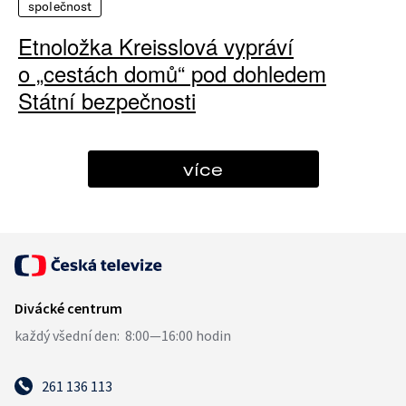
společnost
Etnoložka Kreisslová vypráví
o „cestách domů“ pod dohledem
Státní bezpečnosti
více
261 136 113