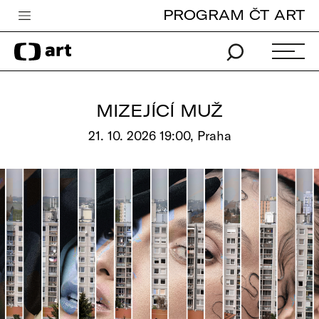
PROGRAM ČT ART
Česká televize
Zpravodajství
Sport
MIZEJÍCÍ MUŽ
iVysílání
21. 10. 2026 19:00, Praha
TV program
Pro děti
edu
Vše o ČT