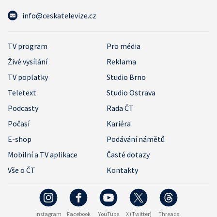
info@ceskatelevize.cz
TV program
Pro média
Živé vysílání
Reklama
TV poplatky
Studio Brno
Teletext
Studio Ostrava
Podcasty
Rada ČT
Počasí
Kariéra
E-shop
Podávání námětů
Mobilní a TV aplikace
Časté dotazy
Vše o ČT
Kontakty
Instagram
Facebook
YouTube
X (Twitter)
Threads