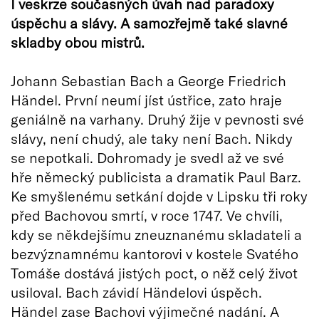
I veskrze současných úvah nad paradoxy
úspěchu a slávy. A samozřejmě také slavné
skladby obou mistrů.
Johann Sebastian Bach a George Friedrich
Händel. První neumí jíst ústřice, zato hraje
geniálně na varhany. Druhý žije v pevnosti své
slávy, není chudý, ale taky není Bach. Nikdy
se nepotkali. Dohromady je svedl až ve své
hře německý publicista a dramatik Paul Barz.
Ke smyšlenému setkání dojde v Lipsku tři roky
před Bachovou smrtí, v roce 1747. Ve chvíli,
kdy se někdejšímu zneuznanému skladateli a
bezvýznamnému kantorovi v kostele Svatého
Tomáše dostává jistých poct, o něž celý život
usiloval. Bach závidí Händelovi úspěch.
Händel zase Bachovi výjimečné nadání. A