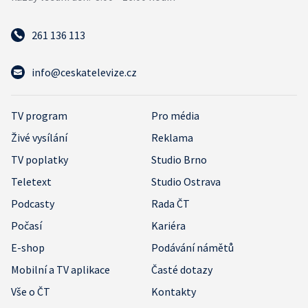
261 136 113
info@ceskatelevize.cz
TV program
Pro média
Živé vysílání
Reklama
TV poplatky
Studio Brno
Teletext
Studio Ostrava
Podcasty
Rada ČT
Počasí
Kariéra
E-shop
Podávání námětů
Mobilní a TV aplikace
Časté dotazy
Vše o ČT
Kontakty