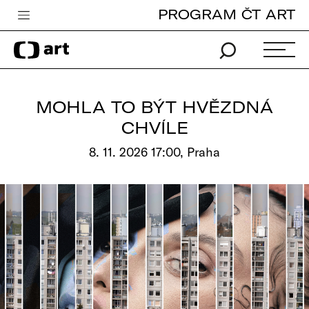
PROGRAM ČT ART
Česká televize
Zpravodajství
Sport
MOHLA TO BÝT HVĚZDNÁ
iVysílání
CHVÍLE
TV program
8. 11. 2026 17:00, Praha
Pro děti
edu
Vše o ČT