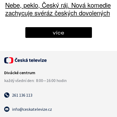
Nebe, peklo, Český ráj. Nová komedie
zachycuje svéráz českých dovolených
více
261 136 113
info@ceskatelevize.cz