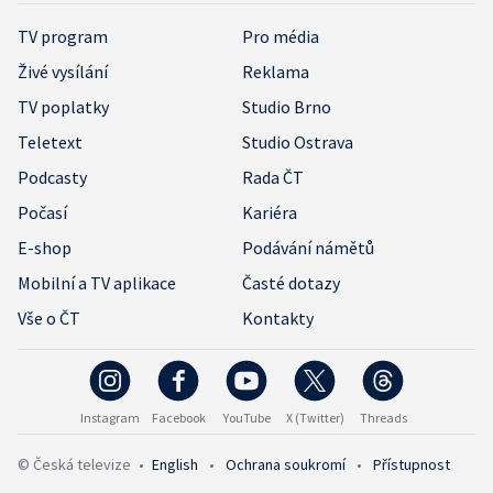
TV program
Pro média
Živé vysílání
Reklama
TV poplatky
Studio Brno
Teletext
Studio Ostrava
Podcasty
Rada ČT
Počasí
Kariéra
E-shop
Podávání námětů
Mobilní a TV aplikace
Časté dotazy
Vše o ČT
Kontakty
Instagram
Facebook
YouTube
X (Twitter)
Threads
© Česká televize
•
English
•
Ochrana soukromí
•
Přístupnost