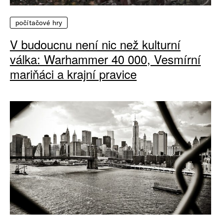
počítačové hry
V budoucnu není nic než kulturní
válka: Warhammer 40 000, Vesmírní
mariňáci a krajní pravice