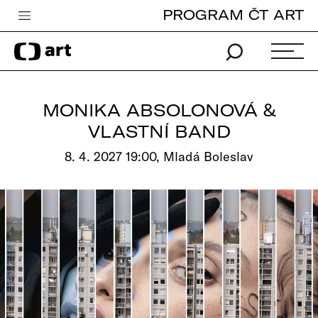
PROGRAM ČT ART
Česká televize
Zpravodajství
Sport
MONIKA ABSOLONOVÁ &
iVysílání
VLASTNÍ BAND
TV program
8. 4. 2027 19:00, Mladá Boleslav
Pro děti
edu
Vše o ČT