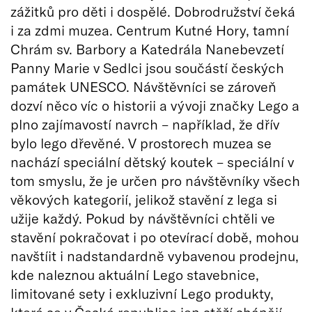
zážitků pro děti i dospělé. Dobrodružství čeká
i za zdmi muzea. Centrum Kutné Hory, tamní
Chrám sv. Barbory a Katedrála Nanebevzetí
Panny Marie v Sedlci jsou součástí českých
památek UNESCO. Návštěvníci se zároveň
dozví něco víc o historii a vývoji značky Lego a
plno zajímavostí navrch – například, že dřív
bylo lego dřevěné. V prostorech muzea se
nachází speciální dětský koutek – speciální v
tom smyslu, že je určen pro návštěvníky všech
věkových kategorií, jelikož stavění z lega si
užije každý. Pokud by návštěvníci chtěli ve
stavění pokračovat i po otevírací době, mohou
navštíit i nadstandardně vybavenou prodejnu,
kde naleznou aktuální Lego stavebnice,
limitované sety i exkluzivní Lego produkty,
které se v České republice jen stěží shánějí.