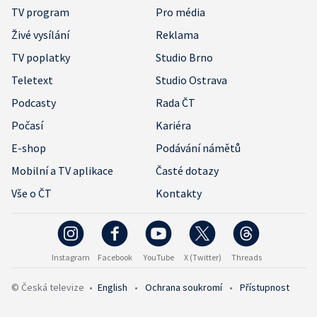
TV program
Pro média
Živé vysílání
Reklama
TV poplatky
Studio Brno
Teletext
Studio Ostrava
Podcasty
Rada ČT
Počasí
Kariéra
E-shop
Podávání námětů
Mobilní a TV aplikace
Časté dotazy
Vše o ČT
Kontakty
Instagram
Facebook
YouTube
X (Twitter)
Threads
© Česká televize
•
English
•
Ochrana soukromí
•
Přístupnost