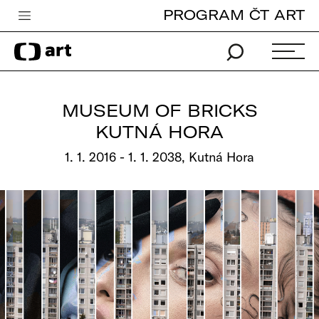
PROGRAM ČT ART
Česká televize
Zpravodajství
Sport
MUSEUM OF BRICKS
iVysílání
KUTNÁ HORA
TV program
1. 1. 2016 - 1. 1. 2038, Kutná Hora
Pro děti
edu
Vše o ČT