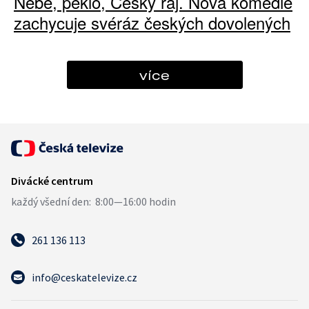
Nebe, peklo, Český ráj. Nová komedie
zachycuje svéráz českých dovolených
více
261 136 113
info@ceskatelevize.cz