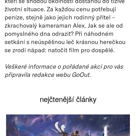
kteří se shodou okolností dostanou do tíživé
životní situace. Za každou cenu potřebují
peníze, stejně jako jejich rodinný přítel –
zkrachovalý kameraman Alex. Jak se ale od
pomyslného dna odrazit? Při náhodném
setkání s neúspěšnou leč krásnou herečkou
se zrodí nápad: natočit film pro dospělé.
Veškeré informace o pořádané akci pro vás
připravila redakce webu GoOut.
nejčtenější články