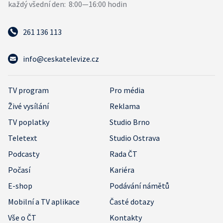
261 136 113
info@ceskatelevize.cz
TV program
Pro média
Živé vysílání
Reklama
TV poplatky
Studio Brno
Teletext
Studio Ostrava
Podcasty
Rada ČT
Počasí
Kariéra
E-shop
Podávání námětů
Mobilní a TV aplikace
Časté dotazy
Vše o ČT
Kontakty