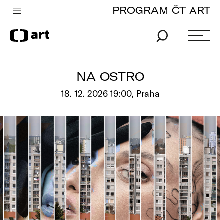
PROGRAM ČT ART
Česká televize
Zpravodajství
Sport
NA OSTRO
iVysílání
18. 12. 2026 19:00, Praha
TV program
Pro děti
edu
Vše o ČT