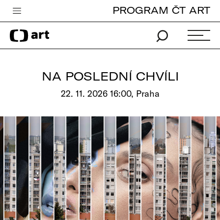
PROGRAM ČT ART
Česká televize
Zpravodajství
Sport
NA POSLEDNÍ CHVÍLI
iVysílání
22. 11. 2026 16:00, Praha
TV program
Pro děti
edu
Vše o ČT