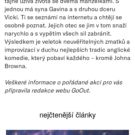
tajně užívá života se dvěma manželkami. S
jednou má syna Gavina a s druhou dceru
Vicki. Ti se seznámí na internetu a chtějí se
osobně poznat. Jejich otec se jim v tom snaží
narychlo a s vypětím všech sil zabránit.
Výsledkem je veletok neuvěřitelných zmatků a
improvizací v duchu nejlepších tradic anglické
komedie, který pobaví každého – kromě Johna
Browna.
Veškeré informace o pořádané akci pro vás
připravila redakce webu GoOut.
nejčtenější články