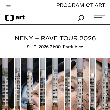
PROGRAM ČT ART
Česká televize
Zpravodajství
Sport
NENY – RAVE TOUR 2026
iVysílání
9. 10. 2026 21:00, Pardubice
TV program
Pro děti
edu
Vše o ČT