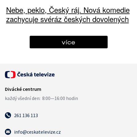
Nebe, peklo, Český ráj. Nová komedie
zachycuje svéráz českých dovolených
více
261 136 113
info@ceskatelevize.cz