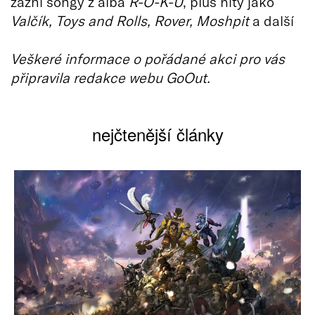
zazní songy z alba
R-O-K-U
, plus hity jako
Valčík, Toys and Rolls, Rover, Moshpit
a další
Veškeré informace o pořádané akci pro vás
připravila redakce webu GoOut.
nejčtenější články