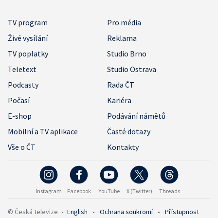
TV program
Pro média
Živé vysílání
Reklama
TV poplatky
Studio Brno
Teletext
Studio Ostrava
Podcasty
Rada ČT
Počasí
Kariéra
E-shop
Podávání námětů
Mobilní a TV aplikace
Časté dotazy
Vše o ČT
Kontakty
Instagram
Facebook
YouTube
X (Twitter)
Threads
© Česká televize
•
English
•
Ochrana soukromí
•
Přístupnost