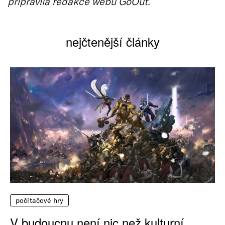
připravila redakce webu GoOut.
nejčtenější články
počítačové hry
V budoucnu není nic než kulturní