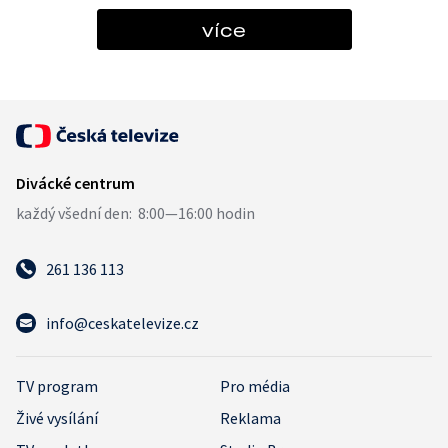
více
261 136 113
info@ceskatelevize.cz
TV program
Pro média
Živé vysílání
Reklama