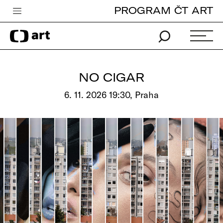
PROGRAM ČT ART
Česká televize
Zpravodajství
Sport
NO CIGAR
iVysílání
6. 11. 2026 19:30, Praha
TV program
Pro děti
edu
Vše o ČT