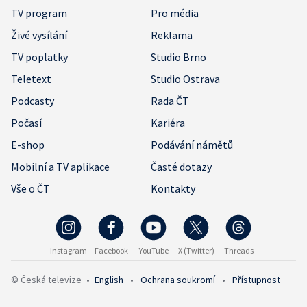
TV program
Pro média
Živé vysílání
Reklama
TV poplatky
Studio Brno
Teletext
Studio Ostrava
Podcasty
Rada ČT
Počasí
Kariéra
E-shop
Podávání námětů
Mobilní a TV aplikace
Časté dotazy
Vše o ČT
Kontakty
Instagram
Facebook
YouTube
X (Twitter)
Threads
© Česká televize
•
English
•
Ochrana soukromí
•
Přístupnost