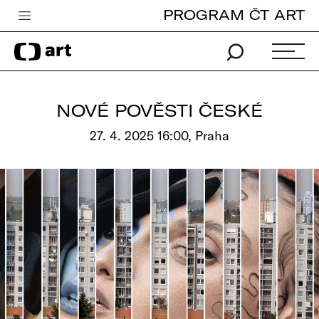
PROGRAM ČT ART
Česká televize
Zpravodajství
Sport
NOVÉ POVĚSTI ČESKÉ
iVysílání
27. 4. 2025 16:00, Praha
TV program
Pro děti
edu
Vše o ČT