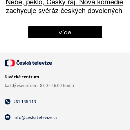
Nebe, peklo, Český ráj. Nová komedie
zachycuje svéráz českých dovolených
více
261 136 113
info@ceskatelevize.cz