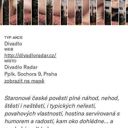
TYP AKCE
Divadlo
WEB
http://divadloradar.cz/
MÍSTO
Divadlo Radar
Pplk. Sochora 9, Praha
zobrazit na mapě
Staronové české pověsti plné náhod, nehod,
štěstí i neštěstí, i typických neřestí,
povahových vlastností, hostina servírovaná s
humorem a radostí, kam oko dohlédne… a