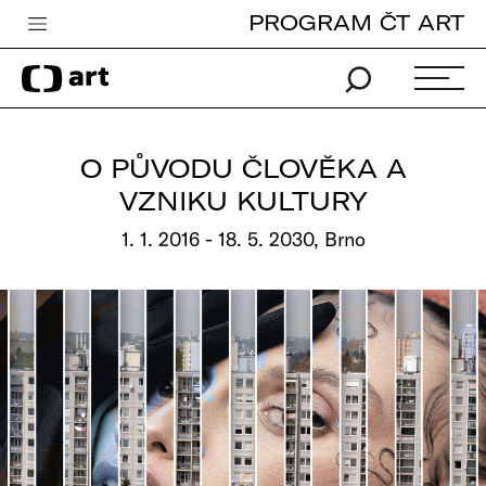
PROGRAM ČT ART
Česká televize
Zpravodajství
Sport
O PŮVODU ČLOVĚKA A
iVysílání
VZNIKU KULTURY
TV program
1. 1. 2016 - 18. 5. 2030, Brno
Pro děti
edu
Vše o ČT