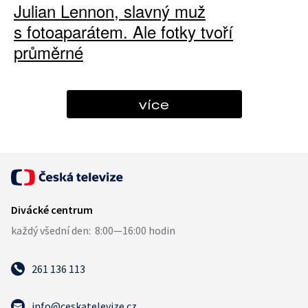
Julian Lennon, slavný muž
s fotoaparátem. Ale fotky tvoří
průměrné
více
261 136 113
info@ceskatelevize.cz