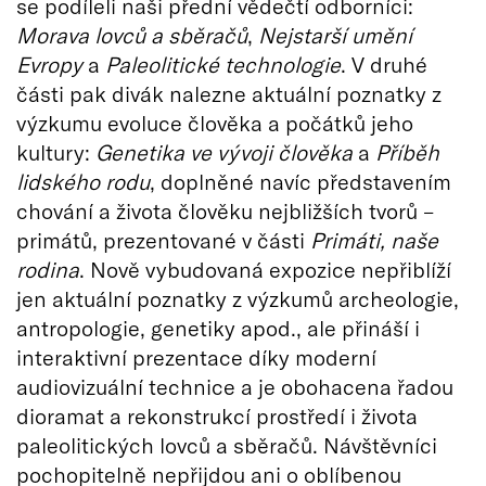
se podíleli naši přední vědečtí odborníci:
Morava lovců a sběračů
,
Nejstarší umění
Evropy
a
Paleolitické technologie
. V druhé
části pak divák nalezne aktuální poznatky z
výzkumu evoluce člověka a počátků jeho
kultury:
Genetika ve vývoji člověka
a
Příběh
lidského rodu
, doplněné navíc představením
chování a života člověku nejbližších tvorů –
primátů, prezentované v části
Primáti, naše
rodina
. Nově vybudovaná expozice nepřiblíží
jen aktuální poznatky z výzkumů archeologie,
antropologie, genetiky apod., ale přináší i
interaktivní prezentace díky moderní
audiovizuální technice a je obohacena řadou
dioramat a rekonstrukcí prostředí i života
paleolitických lovců a sběračů. Návštěvníci
pochopitelně nepřijdou ani o oblíbenou