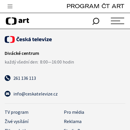
PROGRAM ČT ART
Česká televize
Zpravodajství
Sport
iVysílání
TV program
Pro děti
261 136 113
edu
info@ceskatelevize.cz
Vše o ČT
TV program
Pro média
Živé vysílání
Reklama