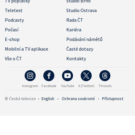
TV poplatky
Studio Brno
Teletext
Studio Ostrava
Podcasty
Rada ČT
Počasí
Kariéra
E-shop
Podávání námětů
Mobilní a TV aplikace
Časté dotazy
Vše o ČT
Kontakty
Instagram
Facebook
YouTube
X (Twitter)
Threads
© Česká televize
•
English
•
Ochrana soukromí
•
Přístupnost