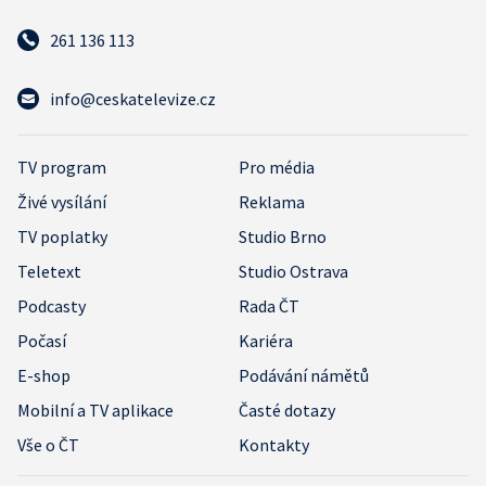
261 136 113
info@ceskatelevize.cz
TV program
Pro média
Živé vysílání
Reklama
TV poplatky
Studio Brno
Teletext
Studio Ostrava
Podcasty
Rada ČT
Počasí
Kariéra
E-shop
Podávání námětů
Mobilní a TV aplikace
Časté dotazy
Vše o ČT
Kontakty