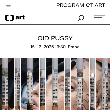
PROGRAM ČT ART
Česká televize
Zpravodajství
Sport
OIDIPUSSY
iVysílání
15. 12. 2026 19:30, Praha
TV program
Pro děti
edu
Vše o ČT