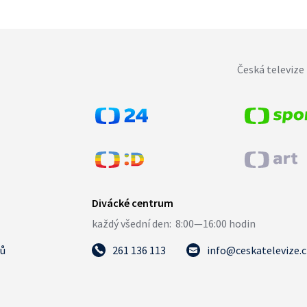
Česká televize 
tů
261 136 113
info@ceskatelevize.