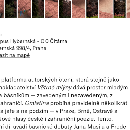
O
us Hybernská - C.0 Čítárna
rnská 998/4, Praha
azit na mapě
 platforma autorských čtení, která stejně jako
nakladatelství
Větrné mlýny
dává prostor mladým
a básníkům — zavedeným i nezavedeným, z
zahraničí.
Omlatina
probíhá pravidelně několikrát
a jaře a na podzim — v Praze, Brně, Ostravě a
ové hlasy české i zahraniční poezie. Tento,
ní díl uvádí básnické debuty Jana Musila a Frede