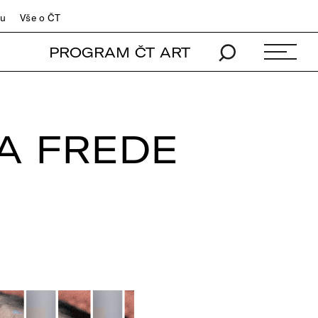
du
Vše o ČT
PROGRAM ČT ART
 A FREDE