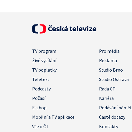
TV program
Pro média
Živé vysílání
Reklama
TV poplatky
Studio Brno
Teletext
Studio Ostrava
Podcasty
Rada ČT
Počasí
Kariéra
E-shop
Podávání námě
Mobilní a TV aplikace
Časté dotazy
Vše o ČT
Kontakty