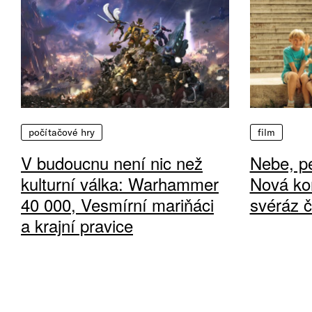
počítačové hry
film
V budoucnu není nic než
Nebe, pe
kulturní válka: Warhammer
Nová ko
40 000, Vesmírní mariňáci
svéráz 
a krajní pravice