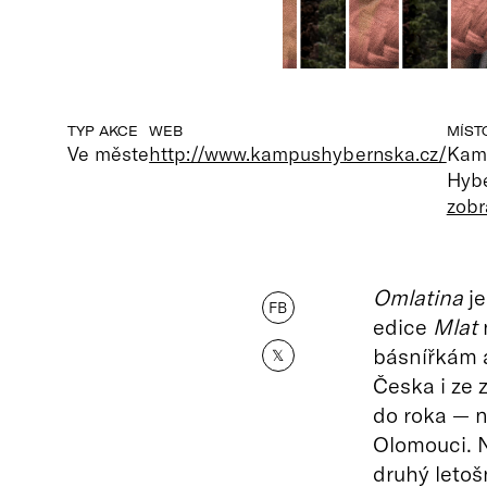
TYP AKCE
WEB
MÍST
Ve měste
http://www.kampushybernska.cz/
Kamp
Hybe
zobr
Omlatina
je
FB
edice
Mlat
básnířkám 
𝕏
Česka i ze 
do roka — n
Olomouci. N
druhý letoš