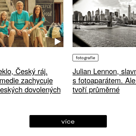
fotografie
klo, Český ráj.
Julian Lennon, sla
medie zachycuje
s fotoaparátem. Ale
českých dovolených
tvoří průměrné
více