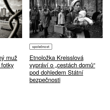
společnost
vný muž
Etnoložka Kreisslová
 fotky
vypráví o „cestách domů“
pod dohledem Státní
bezpečnosti