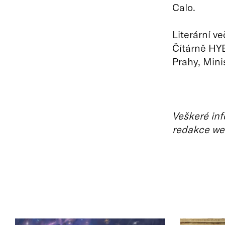
Calo.
Literární v
Čítárně HYB
Prahy, Mini
Veškeré inf
redakce we