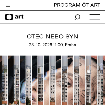
PROGRAM ČT ART
Česká televize
Zpravodajství
Sport
OTEC NEBO SYN
iVysílání
23. 10. 2026 11:00, Praha
TV program
Pro děti
edu
Vše o ČT