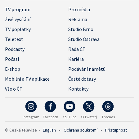
TV program
Pro média
Živé vysílání
Reklama
TV poplatky
Studio Brno
Teletext
Studio Ostrava
Podcasty
Rada ČT
Počasí
Kariéra
E-shop
Podávání námětů
Mobilní a TV aplikace
Časté dotazy
Vše o ČT
Kontakty
Instagram
Facebook
YouTube
X (Twitter)
Threads
© Česká televize
•
English
•
Ochrana soukromí
•
Přístupnost