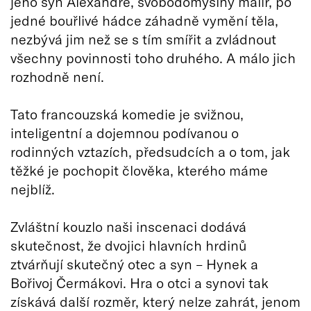
jeho syn Alexandre, svobodomyslný malíř, po
jedné bouřlivé hádce záhadně vymění těla,
nezbývá jim než se s tím smířit a zvládnout
všechny povinnosti toho druhého. A málo jich
rozhodně není.
Tato francouzská komedie je svižnou,
inteligentní a dojemnou podívanou o
rodinných vztazích, předsudcích a o tom, jak
těžké je pochopit člověka, kterého máme
nejblíž.
Zvláštní kouzlo naši inscenaci dodává
skutečnost, že dvojici hlavních hrdinů
ztvárňují skutečný otec a syn – Hynek a
Bořivoj Čermákovi. Hra o otci a synovi tak
získává další rozměr, který nelze zahrát, jenom