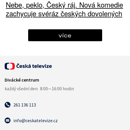
Nebe, peklo, Český ráj. Nová komedie
zachycuje svéráz českých dovolených
více
261 136 113
info@ceskatelevize.cz