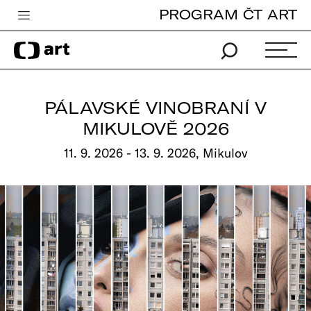
PROGRAM ČT ART
Česká televize
Zpravodajství
Sport
PÁLAVSKÉ VINOBRANÍ V
iVysílání
MIKULOVĚ 2026
TV program
11. 9. 2026 - 13. 9. 2026, Mikulov
Pro děti
edu
Vše o ČT