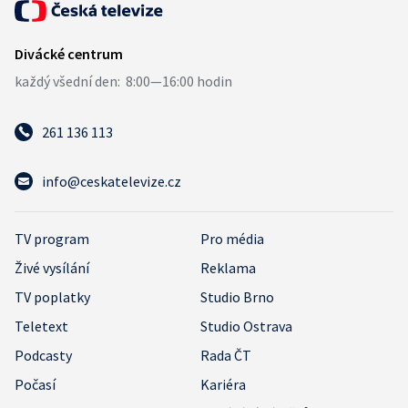
261 136 113
info@ceskatelevize.cz
TV program
Pro média
Živé vysílání
Reklama
TV poplatky
Studio Brno
Teletext
Studio Ostrava
Podcasty
Rada ČT
Počasí
Kariéra