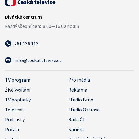
261 136 113
info@ceskatelevize.cz
TV program
Pro média
Živé vysílání
Reklama
TV poplatky
Studio Brno
Teletext
Studio Ostrava
Podcasty
Rada ČT
Počasí
Kariéra