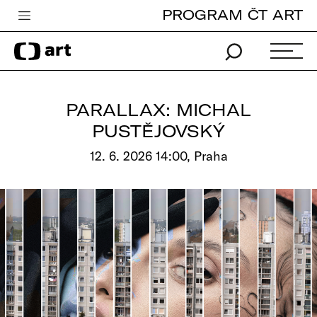
PROGRAM ČT ART
Česká televize
Zpravodajství
Sport
PARALLAX: MICHAL
iVysílání
PUSTĚJOVSKÝ
TV program
12. 6. 2026 14:00, Praha
Pro děti
edu
Vše o ČT