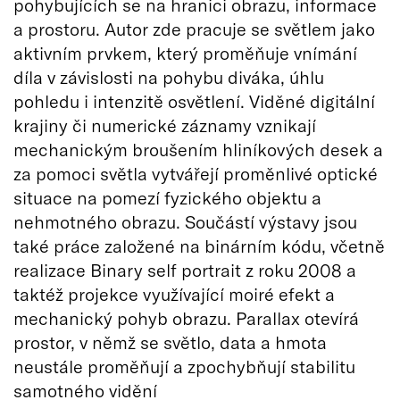
pohybujících se na hranici obrazu, informace
a prostoru. Autor zde pracuje se světlem jako
aktivním prvkem, který proměňuje vnímání
díla v závislosti na pohybu diváka, úhlu
pohledu i intenzitě osvětlení. Viděné digitální
krajiny či numerické záznamy vznikají
mechanickým broušením hliníkových desek a
za pomoci světla vytvářejí proměnlivé optické
situace na pomezí fyzického objektu a
nehmotného obrazu. Součástí výstavy jsou
také práce založené na binárním kódu, včetně
realizace Binary self portrait z roku 2008 a
taktéž projekce využívající moiré efekt a
mechanický pohyb obrazu. Parallax otevírá
prostor, v němž se světlo, data a hmota
neustále proměňují a zpochybňují stabilitu
samotného vidění