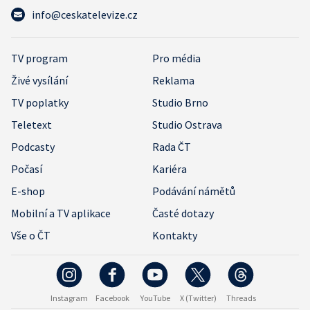
info@ceskatelevize.cz
TV program
Pro média
Živé vysílání
Reklama
TV poplatky
Studio Brno
Teletext
Studio Ostrava
Podcasty
Rada ČT
Počasí
Kariéra
E-shop
Podávání námětů
Mobilní a TV aplikace
Časté dotazy
Vše o ČT
Kontakty
Instagram
Facebook
YouTube
X (Twitter)
Threads