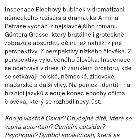
Inscenace Plechový bubínek v dramatizaci
německého režiséra a dramatika Armina
Petrase vychází z nejslavnějšího románu
Güntera Grasse, který brutálně i groteskně
zobrazuje absurditu dějin, jež nahlíží z jiné
perspektivy. Z perspektivy nízkého člověka. Z
perspektivy vyloučeného člověka. Inscenace
se odehrává v dnes již zaniklém prostoru, kde
se setkávají polské, německé, židovské,
maďarské a další vlivy. Na pomezí identit i na
hranici jazyků sleduje konec epochy očima
člověka, který se rozhodl nevyrůst.
Kdo je vlastně Oskar? Obyčejné dítě, které se
vzpírá autoritám? Geniální outsider?
Psychopat? Symbol společnosti, která se