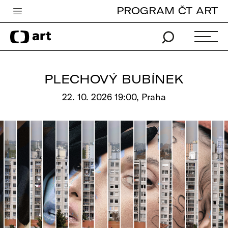
PROGRAM ČT ART
Česká televize
Zpravodajství
Sport
PLECHOVÝ BUBÍNEK
iVysílání
22. 10. 2026 19:00, Praha
TV program
Pro děti
edu
Vše o ČT