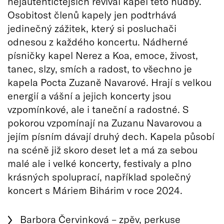
nejautentičtějších revival kapel této hudby.
Osobitost členů kapely jen podtrhává
jedinečný zážitek, který si posluchači
odnesou z každého koncertu. Nádherné
písničky kapel Nerez a Koa, emoce, živost,
tanec, slzy, smích a radost, to všechno je
kapela Pocta Zuzaně Navarové. Hrají s velkou
energií a vášní a jejich koncerty jsou
vzpomínkové, ale i taneční a radostné. S
pokorou vzpomínají na Zuzanu Navarovou a
jejím písním dávají druhý dech. Kapela působí
na scéně již skoro deset let a má za sebou
malé ale i velké koncerty, festivaly a plno
krásných spoluprací, například společný
koncert s Máriem Bihárim v roce 2024.
Barbora Červinková – zpěv, perkuse