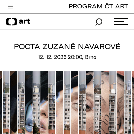
PROGRAM ČT ART
Česká televize
Zpravodajství
Sport
POCTA ZUZANĚ NAVAROVÉ
iVysílání
12. 12. 2026 20:00, Brno
TV program
Pro děti
edu
Vše o ČT