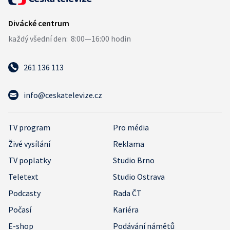
261 136 113
info@ceskatelevize.cz
TV program
Pro média
Živé vysílání
Reklama
TV poplatky
Studio Brno
Teletext
Studio Ostrava
Podcasty
Rada ČT
Počasí
Kariéra
E-shop
Podávání námětů