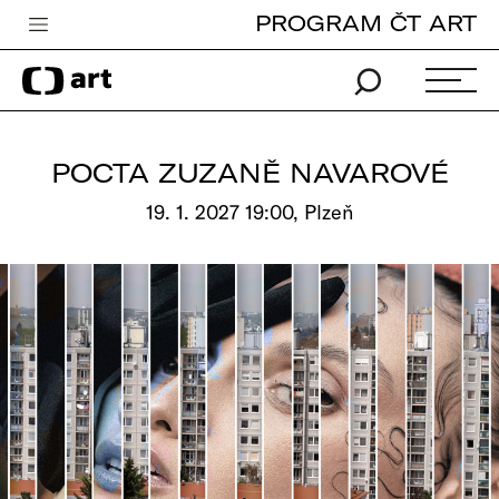
PROGRAM ČT ART
Česká televize
Zpravodajství
Sport
POCTA ZUZANĚ NAVAROVÉ
iVysílání
19. 1. 2027 19:00, Plzeň
TV program
Pro děti
edu
Vše o ČT