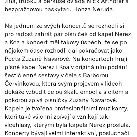
Jína, trubku a perkuse ovládá Nick Arthofer a
bezpražcovou baskytaru Honza Neruda.
Na jednom ze svých koncertů se rozhodli si
pro radost zahrát pár písniček od kapel Nerez
a Koa a koncert měl takový úspěch, že se po
nějakém čase rozhodli dál pokračovat jako
Pocta Zuzaně Navarové. Na koncertech hrají
písně kapel Nerez i Koa v originálním podání
šestičlenné sestavy v čele s Barborou
Červinkovou, která svým projevem v lidech
dokáže vzbudit celou škálu emocí a s citem a
pokorou zpívá písničky Zuzany Navarové.
Kapela je tvořena profesionálními muzikanty,
kteří také všichni zpívají a vznikají tak
vícehlasy, kterými byla kapela Nerez proslulá.
Koncerty bývají velmi interaktivní, posluchači