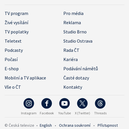
TV program
Pro média
Živé vysílání
Reklama
TV poplatky
Studio Brno
Teletext
Studio Ostrava
Podcasty
Rada ČT
Počasí
Kariéra
E-shop
Podávání námětů
Mobilní a TV aplikace
Časté dotazy
Vše o ČT
Kontakty
Instagram
Facebook
YouTube
X (Twitter)
Threads
© Česká televize
•
English
•
Ochrana soukromí
•
Přístupnost