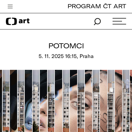
PROGRAM ČT ART
Česká televize
Zpravodajství
Sport
POTOMCI
iVysílání
5. 11. 2025 16:15, Praha
TV program
Pro děti
edu
Vše o ČT