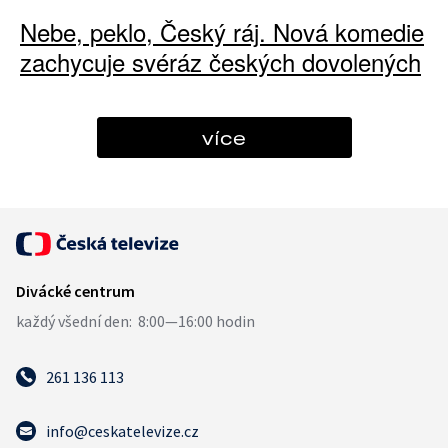
Nebe, peklo, Český ráj. Nová komedie
zachycuje svéráz českých dovolených
více
261 136 113
info@ceskatelevize.cz