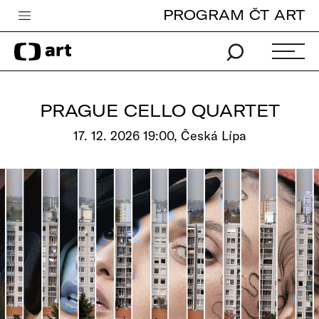
PROGRAM ČT ART
Česká televize
Zpravodajství
Sport
PRAGUE CELLO QUARTET
iVysílání
17. 12. 2026 19:00, Česká Lípa
TV program
Pro děti
edu
Vše o ČT