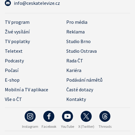
info@ceskatelevize.cz
TV program
Pro média
Živé vysílání
Reklama
TV poplatky
Studio Brno
Teletext
Studio Ostrava
Podcasty
Rada ČT
Počasí
Kariéra
E-shop
Podávání námětů
Mobilní a TV aplikace
Časté dotazy
Vše o ČT
Kontakty
Instagram
Facebook
YouTube
X (Twitter)
Threads