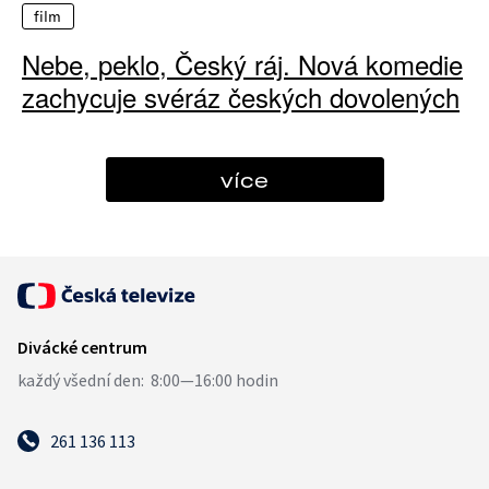
film
Nebe, peklo, Český ráj. Nová komedie
zachycuje svéráz českých dovolených
více
261 136 113