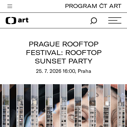
PROGRAM ČT ART
Česká televize
Zpravodajství
Sport
PRAGUE ROOFTOP
iVysílání
FESTIVAL: ROOFTOP
SUNSET PARTY
TV program
25. 7. 2026 16:00, Praha
Pro děti
edu
Vše o ČT