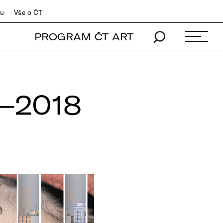
du
Vše o ČT
PROGRAM ČT ART
–2018