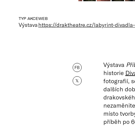
TYP AKCE
WEB
Výstava
https://draktheatre.cz/labyrint-divadla
Výstava
Pří
FB
historie
Div
fotografií,
𝕏
dalších do
drakovského
nezaměnitel
místo tvorby
příběh po 60