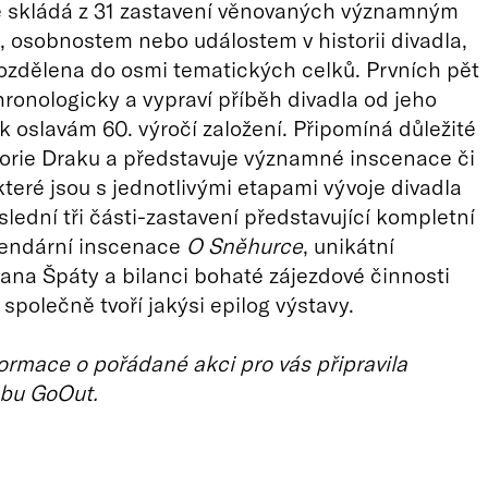
e skládá z 31 zastavení věnovaných významným
 osobnostem nebo událostem v historii divadla,
rozdělena do osmi tematických celků. Prvních pět
hronologicky a vypraví příběh divadla od jeho
k oslavám 60. výročí založení. Připomíná důležité
torie Draku a představuje významné inscenace či
které jsou s jednotlivými etapami vývoje divadla
slední tři části-zastavení představující kompletní
gendární inscenace
O Sněhurce
, unikátní
na Špáty a bilanci bohaté zájezdové činnosti
společně tvoří jakýsi epilog výstavy.
ormace o pořádané akci pro vás připravila
bu GoOut.