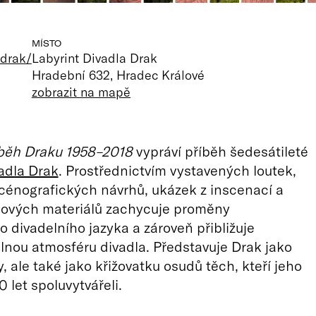
MÍSTO
-drak/
Labyrint Divadla Drak
Hradební 632, Hradec Králové
zobrazit na mapě
běh Draku 1958–2018
vypráví příběh šedesátileté
adla Drak
. Prostřednictvím vystavených loutek,
 scénografických návrhů, ukázek z inscenací a
bových materiálů zachycuje proměny
 divadelního jazyka a zároveň přibližuje
nou atmosféru divadla. Představuje Drak jako
, ale také jako křižovatku osudů těch, kteří jeho
 let spoluvytvářeli.