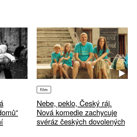
film
á
Nebe, peklo, Český ráj.
 domů“
Nová komedie zachycuje
í
svéráz českých dovolených