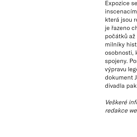
Expozice s
inscenacím,
která jsou 
je řazeno c
počátků až 
milníky his
osobnosti, 
spojeny. Po
výpravu le
dokument Ja
divadla pak 
Veškeré inf
redakce we