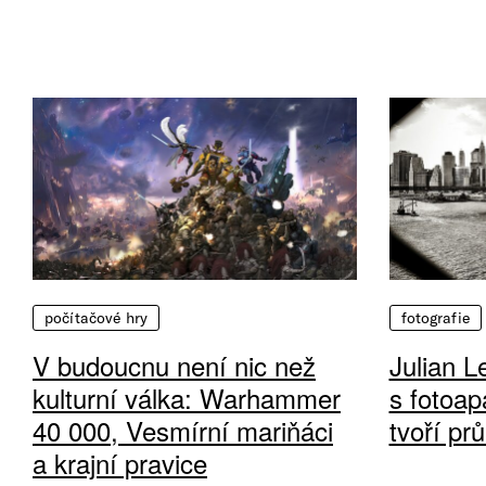
počítačové hry
fotografie
V budoucnu není nic než
Julian L
kulturní válka: Warhammer
s fotoap
40 000, Vesmírní mariňáci
tvoří pr
a krajní pravice