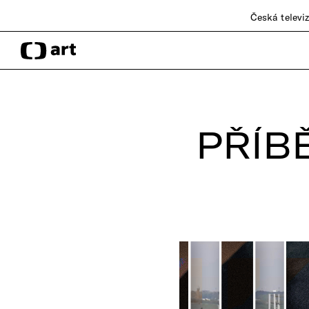
Česká televi
PŘÍB