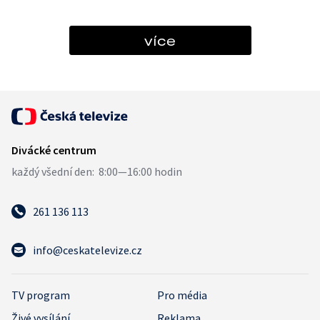
více
261 136 113
info@ceskatelevize.cz
TV program
Pro média
Živé vysílání
Reklama