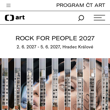
PROGRAM ČT ART
Česká televize
Zpravodajství
Sport
ROCK FOR PEOPLE 2027
iVysílání
2. 6. 2027 - 5. 6. 2027, Hradec Králové
TV program
Pro děti
edu
Vše o ČT