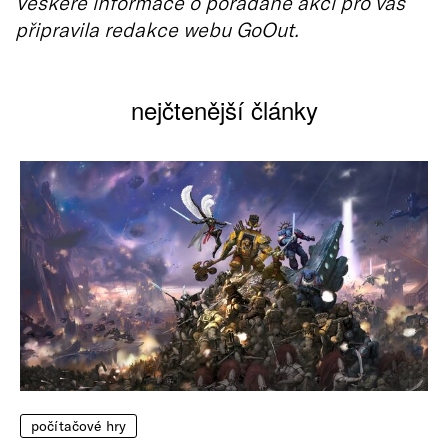
Veškeré informace o pořádané akci pro vás
připravila redakce webu GoOut.
nejčtenější články
počítačové hry