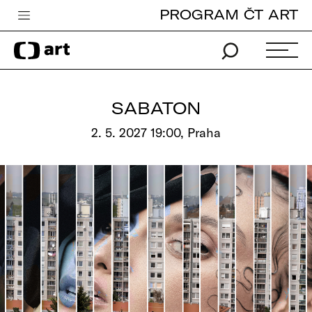
PROGRAM ČT ART
Česká televize
Zpravodajství
Sport
SABATON
iVysílání
2. 5. 2027 19:00, Praha
TV program
Pro děti
edu
Vše o ČT