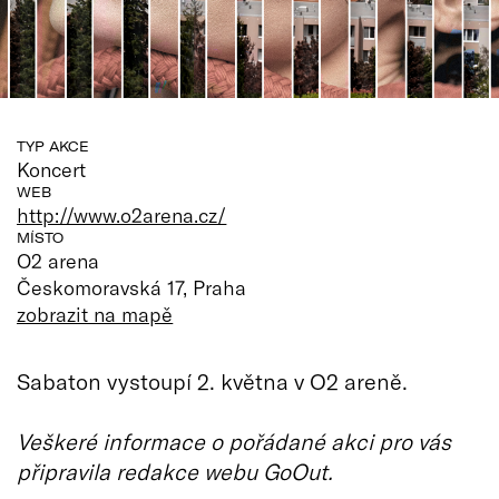
TYP AKCE
Koncert
WEB
http://www.o2arena.cz/
MÍSTO
O2 arena
Českomoravská 17, Praha
zobrazit na mapě
Sabaton vystoupí 2. května v O2 areně.
Veškeré informace o pořádané akci pro vás
připravila redakce webu GoOut.