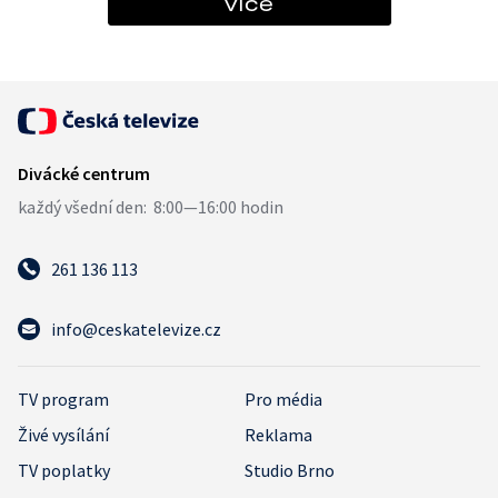
více
261 136 113
info@ceskatelevize.cz
TV program
Pro média
Živé vysílání
Reklama
TV poplatky
Studio Brno