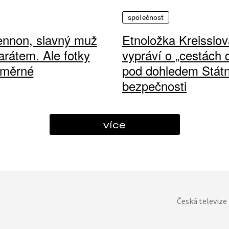
společnost
ennon, slavný muž
Etnoložka Kreisslov
arátem. Ale fotky
vypráví o „cestách
ůměrné
pod dohledem Státn
bezpečnosti
více
Česká televize 