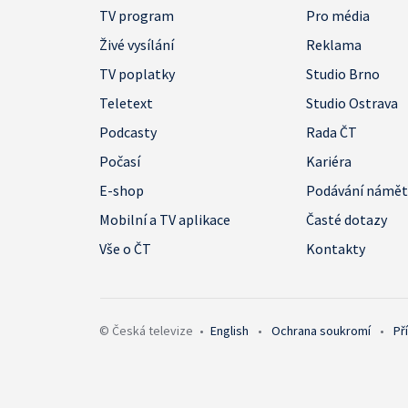
TV program
Pro média
Živé vysílání
Reklama
TV poplatky
Studio Brno
Teletext
Studio Ostrava
Podcasty
Rada ČT
Počasí
Kariéra
E-shop
Podávání námě
Mobilní a TV aplikace
Časté dotazy
Vše o ČT
Kontakty
© Česká televize
•
English
•
Ochrana soukromí
•
Př