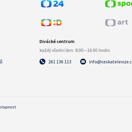
tů
261 136 113
info@ceskatelevize.
ístupnost