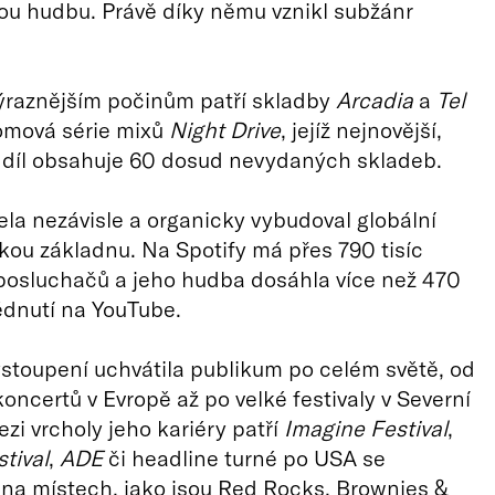
ou hudbu. Právě díky němu vznikl subžánr
ýraznějším počinům patří skladby
Arcadia
a
Tel
omová série mixů
Night Drive
, jejíž nejnovější,
 díl obsahuje 60 dosud nevydaných skladeb.
cela nezávisle a organicky vybudoval globální
ou základnu. Na Spotify má přes 790 tisíc
posluchačů a jeho hudba dosáhla více než 470
édnutí na YouTube.
ystoupení uchvátila publikum po celém světě, od
oncertů v Evropě až po velké festivaly v Severní
zi vrcholy jeho kariéry patří
Imagine Festival
,
tival
,
ADE
či headline turné po USA se
na místech, jako jsou Red Rocks, Brownies &