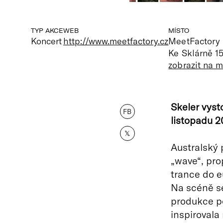
TYP AKCE
WEB
MÍSTO
Koncert
http://www.meetfactory.cz
MeetFactory
Ke Sklárně 15
zobrazit na 
Skeler vyst
FB
listopadu 2
𝕏
Australský 
„wave“, pro
trance do e
Na scéně se
produkce p
inspirovala