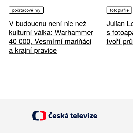
počítačové hry
fotografie
V budoucnu není nic než
Julian L
kulturní válka: Warhammer
s fotoap
40 000, Vesmírní mariňáci
tvoří pr
a krajní pravice