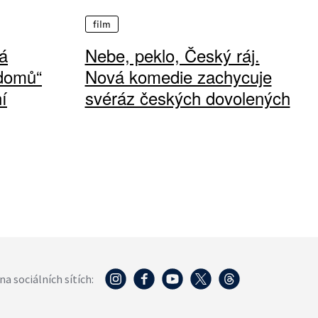
film
á
Nebe, peklo, Český ráj.
 domů“
Nová komedie zachycuje
í
svéráz českých dovolených
na sociálních sítích: