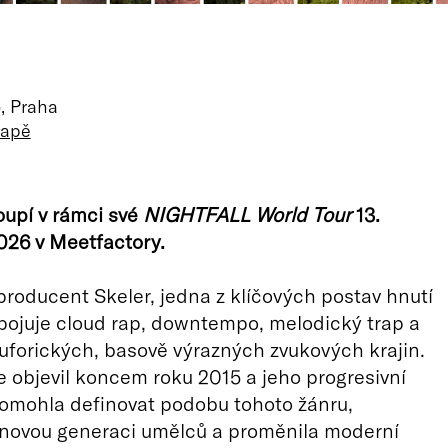
, Praha
mapě
oupí v rámci své
NIGHTFALL World Tour
13.
026 v Meetfactory.
producent Skeler, jedna z klíčových postav hnutí
pojuje cloud rap, downtempo, melodický trap a
uforických, basově výrazných zvukových krajin.
 objevil koncem roku 2015 a jeho progresivní
omohla definovat podobu tohoto žánru,
 novou generaci umělců a proměnila moderní