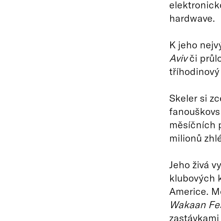
elektronick
hardwave.
K jeho nejv
Aviv
či průl
tříhodinový
Skeler si z
fanouškovsk
měsíčních 
milionů zhl
Jeho živá v
klubových k
Americe. Me
Wakaan Fes
zastávkami 