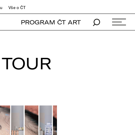
du
Vše o ČT
PROGRAM ČT ART
 TOUR