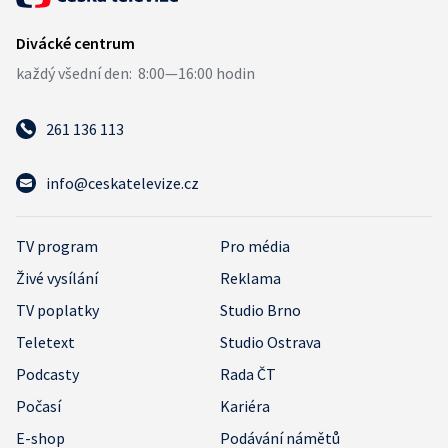
261 136 113
info@ceskatelevize.cz
TV program
Pro média
Živé vysílání
Reklama
TV poplatky
Studio Brno
Teletext
Studio Ostrava
Podcasty
Rada ČT
Počasí
Kariéra
E-shop
Podávání námětů