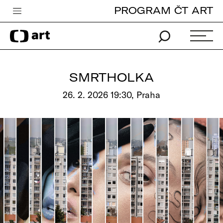
PROGRAM ČT ART
Česká televize
Zpravodajství
Sport
SMRTHOLKA
iVysílání
26. 2. 2026 19:30, Praha
TV program
Pro děti
edu
Vše o ČT