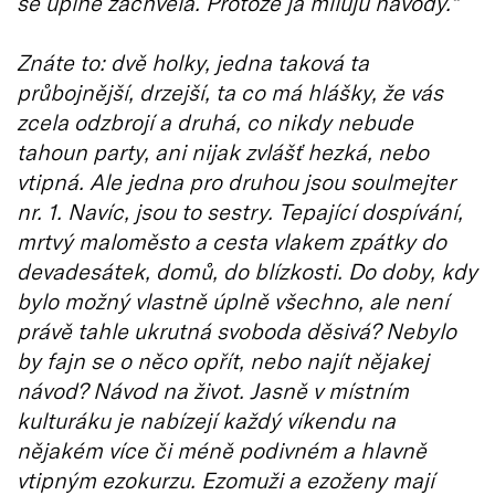
se úplně zachvěla. Protože já miluju návody.“
Znáte to: dvě holky, jedna taková ta
průbojnější, drzejší, ta co má hlášky, že vás
zcela odzbrojí a druhá, co nikdy nebude
tahoun party, ani nijak zvlášť hezká, nebo
vtipná. Ale jedna pro druhou jsou soulmejter
nr. 1. Navíc, jsou to sestry. Tepající dospívání,
mrtvý maloměsto a cesta vlakem zpátky do
devadesátek, domů, do blízkosti. Do doby, kdy
bylo možný vlastně úplně všechno, ale není
právě tahle ukrutná svoboda děsivá? Nebylo
by fajn se o něco opřít, nebo najít nějakej
návod? Návod na život. Jasně v místním
kulturáku je nabízejí každý víkendu na
nějakém více či méně podivném a hlavně
vtipným ezokurzu. Ezomuži a ezoženy mají