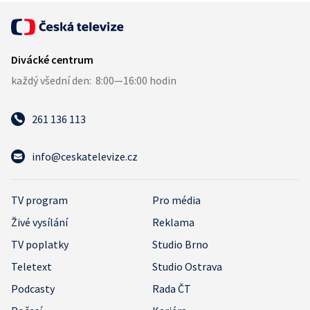
261 136 113
info@ceskatelevize.cz
TV program
Pro média
Živé vysílání
Reklama
TV poplatky
Studio Brno
Teletext
Studio Ostrava
Podcasty
Rada ČT