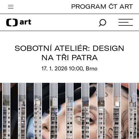
PROGRAM ČT ART
Česká televize
Zpravodajství
Sport
SOBOTNÍ ATELIÉR: DESIGN
iVysílání
NA TŘI PATRA
TV program
17. 1. 2026 10:00, Brno
Pro děti
edu
Vše o ČT