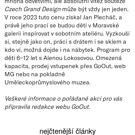
mnoha odvětvími, ale absolutní vítěz soutěže
Czech Grand Design
může být vždy jen jeden.
V roce 2023 tuto cenu získal Jan Plecháč, a
právě jeho prací se budou děti v Moravské
galerii inspirovat v sobotním ateliéru. Vyzkouší
si, stejně jako on, práci s drátem i se sklem a
kdo ví, možná dojde i na nábytek. Program pro
děti 6−12 let s Alenou Lokosovou. Omezená
kapacita, prodej vstupenek přes GoOut, web
MG nebo na pokladně
Uměleckoprůmyslového muzea.
Veškeré informace o pořádané akci pro vás
připravila redakce webu GoOut.
nejčtenější články