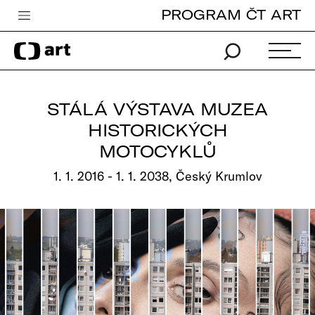
PROGRAM ČT ART
Česká televize
Zpravodajství
Sport
STÁLÁ VÝSTAVA MUZEA
iVysílání
HISTORICKÝCH
MOTOCYKLŮ
TV program
1. 1. 2016 - 1. 1. 2038, Český Krumlov
Pro děti
edu
Vše o ČT