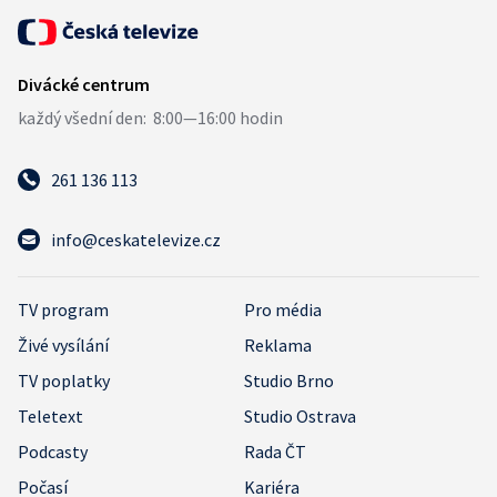
261 136 113
info@ceskatelevize.cz
TV program
Pro média
Živé vysílání
Reklama
TV poplatky
Studio Brno
Teletext
Studio Ostrava
Podcasty
Rada ČT
Počasí
Kariéra