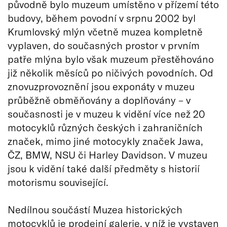
původně bylo muzeum umístěno v přízemí této
budovy, během povodní v srpnu 2002 byl
Krumlovský mlýn včetně muzea kompletně
vyplaven, do současných prostor v prvním
patře mlýna bylo však muzeum přestěhováno
již několik měsíců po ničivých povodních. Od
znovuzprovoznění jsou exponáty v muzeu
průběžně obměňovány a doplňovány – v
současnosti je v muzeu k vidění více než 20
motocyklů různých českých i zahraničních
značek, mimo jiné motocykly značek Jawa,
ČZ, BMW, NSU či Harley Davidson. V muzeu
jsou k vidění také další předměty s historií
motorismu související.
Nedílnou součástí Muzea historických
motocyklů je prodejní galerie, v níž je vystaven