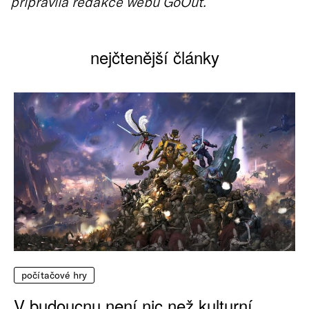
připravila redakce webu GoOut.
nejčtenější články
počítačové hry
V budoucnu není nic než kulturní