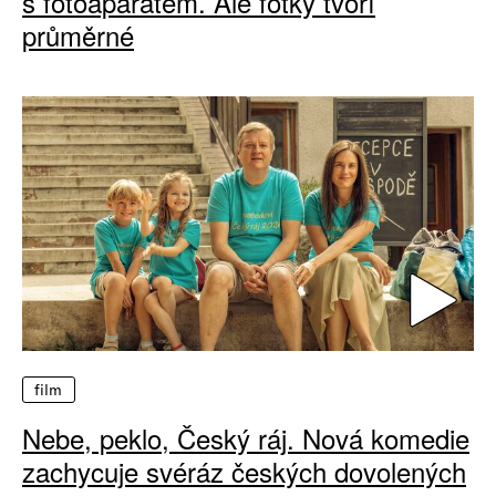
s fotoaparátem. Ale fotky tvoří
průměrné
film
Nebe, peklo, Český ráj. Nová komedie
zachycuje svéráz českých dovolených