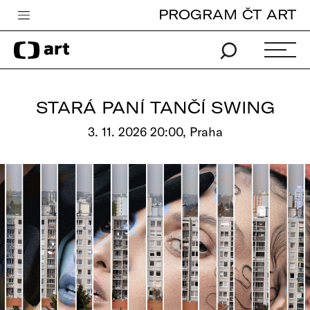
PROGRAM ČT ART
Česká televize
Zpravodajství
Sport
STARÁ PANÍ TANČÍ SWING
iVysílání
3. 11. 2026 20:00, Praha
TV program
Pro děti
edu
Vše o ČT