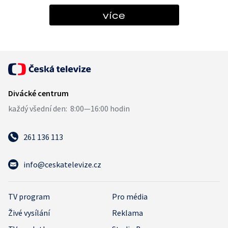
více
261 136 113
info@ceskatelevize.cz
TV program
Pro média
Živé vysílání
Reklama