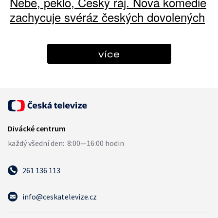
Nebe, peklo, Český ráj. Nová komedie
zachycuje svéráz českých dovolených
více
261 136 113
info@ceskatelevize.cz