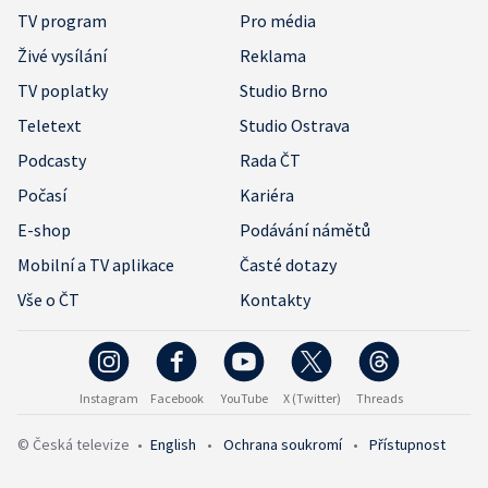
TV program
Pro média
Živé vysílání
Reklama
TV poplatky
Studio Brno
Teletext
Studio Ostrava
Podcasty
Rada ČT
Počasí
Kariéra
E-shop
Podávání námětů
Mobilní a TV aplikace
Časté dotazy
Vše o ČT
Kontakty
Instagram
Facebook
YouTube
X (Twitter)
Threads
© Česká televize
•
English
•
Ochrana soukromí
•
Přístupnost