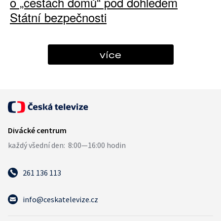
o „cestách domů“ pod dohledem
Státní bezpečnosti
více
261 136 113
info@ceskatelevize.cz