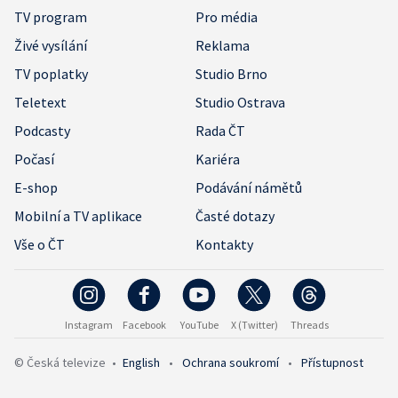
TV program
Pro média
Živé vysílání
Reklama
TV poplatky
Studio Brno
Teletext
Studio Ostrava
Podcasty
Rada ČT
Počasí
Kariéra
E-shop
Podávání námětů
Mobilní a TV aplikace
Časté dotazy
Vše o ČT
Kontakty
Instagram
Facebook
YouTube
X (Twitter)
Threads
© Česká televize
•
English
•
Ochrana soukromí
•
Přístupnost