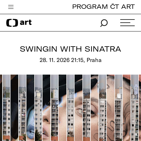
PROGRAM ČT ART
Česká televize
Zpravodajství
Sport
SWINGIN WITH SINATRA
iVysílání
28. 11. 2026 21:15, Praha
TV program
Pro děti
edu
Vše o ČT